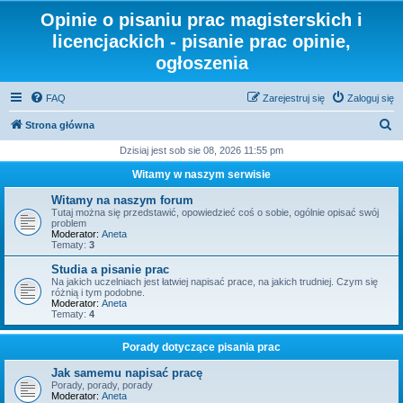
Opinie o pisaniu prac magisterskich i
licencjackich - pisanie prac opinie,
ogłoszenia
FAQ
Zarejestruj się
Zaloguj się
S
Strona główna
z
Dzisiaj jest sob sie 08, 2026 11:55 pm
u
Witamy w naszym serwisie
k
Witamy na naszym forum
a
Tutaj można się przedstawić, opowiedzieć coś o sobie, ogólnie opisać swój
problem
j
Moderator:
Aneta
Tematy:
3
Studia a pisanie prac
Na jakich uczelniach jest łatwiej napisać prace, na jakich trudniej. Czym się
różnią i tym podobne.
Moderator:
Aneta
Tematy:
4
Porady dotyczące pisania prac
Jak samemu napisać pracę
Porady, porady, porady
Moderator:
Aneta