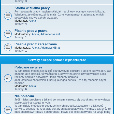
Tematy:
3
Strona wizualna pracy
Formatowanie pracy magisterskiej, jej marginesy, odstępy, czcionki itp. itd.
Wiadomo, że różne uczelnie mają różne wymagania - stąd pisząc o nich
podawajcie nazwę szkoły wyższej.
Moderator:
Aneta
Tematy:
4
Pisanie prac z prawa
Moderatorzy:
Aneta
,
AdamowskiBrat
Tematy:
1
Pisanie prac z zarządzania
Moderatorzy:
Aneta
,
AdamowskiBrat
Tematy:
1
Serwisy służące pomocą w pisaniu prac
Polecane serwisy
W tym dziale można się dzielić pozytywnymi opiniami o jakichś serwisach. Jak
chcecie jakiś polecić, to właśnie tu. Liczymy na opinie użytkowników, a nie
reklamy samych serwisów - takie możemy usuwać.
Jeśli jesteście zadowoleni z usług jakiegoś serwisu, to tutaj możecie o tym
napisać.
Moderator:
Aneta
Tematy:
6
Nie polecam
Jeśli miałeś problemu z jakimś serwisem, czujesz się oszukany, to tu wylewaj
swoje żale i ostrzegaj innych.
W tym dziale możecie przestrzec innych przed korzystaniem z jakiegoś
serwisu. Jednak nie rzucajcie oskarżeń bezpodstawnie. Nie może tak być, że
ktoś anonimowy (może konkurencja) powie coś niepradziwego na jakąś firmę