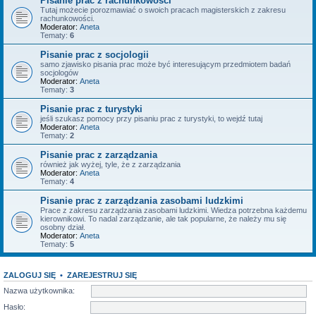
Pisanie prac z rachunkowości
Tutaj możecie porozmawiać o swoich pracach magisterskich z zakresu
rachunkowości.
Moderator:
Aneta
Tematy:
6
Pisanie prac z socjologii
samo zjawisko pisania prac może być interesującym przedmiotem badań
socjologów
Moderator:
Aneta
Tematy:
3
Pisanie prac z turystyki
jeśli szukasz pomocy przy pisaniu prac z turystyki, to wejdź tutaj
Moderator:
Aneta
Tematy:
2
Pisanie prac z zarządzania
również jak wyżej, tyle, że z zarządzania
Moderator:
Aneta
Tematy:
4
Pisanie prac z zarządzania zasobami ludzkimi
Prace z zakresu zarządzania zasobami ludzkimi. Wiedza potrzebna każdemu
kierownikowi. To nadal zarządzanie, ale tak popularne, że należy mu się
osobny dział.
Moderator:
Aneta
Tematy:
5
ZALOGUJ SIĘ
•
ZAREJESTRUJ SIĘ
Nazwa użytkownika:
Hasło: