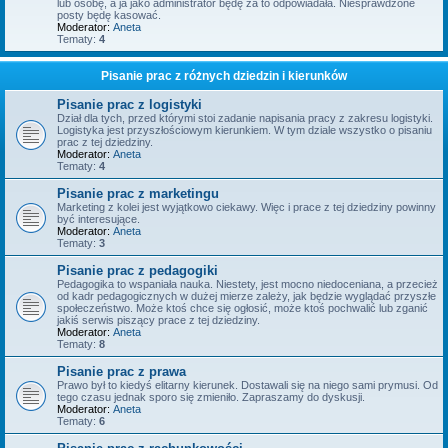
lub osobę, a ja jako administrator będę za to odpowiadała. Niesprawdzone
posty będę kasować.
Moderator:
Aneta
Tematy:
4
Pisanie prac z różnych dziedzin i kierunków
Pisanie prac z logistyki
Dział dla tych, przed którymi stoi zadanie napisania pracy z zakresu logistyki.
Logistyka jest przyszłościowym kierunkiem. W tym dziale wszystko o pisaniu
prac z tej dziedziny.
Moderator:
Aneta
Tematy:
4
Pisanie prac z marketingu
Marketing z kolei jest wyjątkowo ciekawy. Więc i prace z tej dziedziny powinny
być interesujące.
Moderator:
Aneta
Tematy:
3
Pisanie prac z pedagogiki
Pedagogika to wspaniała nauka. Niestety, jest mocno niedoceniana, a przecież
od kadr pedagogicznych w dużej mierze zależy, jak będzie wyglądać przyszłe
społeczeństwo. Może ktoś chce się ogłosić, może ktoś pochwalić lub zganić
jakiś serwis piszący prace z tej dziedziny.
Moderator:
Aneta
Tematy:
8
Pisanie prac z prawa
Prawo był to kiedyś elitarny kierunek. Dostawali się na niego sami prymusi. Od
tego czasu jednak sporo się zmieniło. Zapraszamy do dyskusji.
Moderator:
Aneta
Tematy:
6