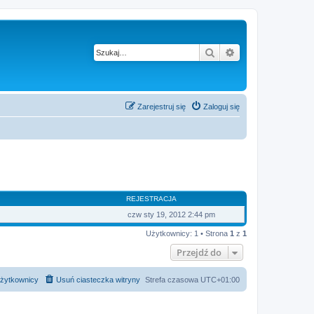
Szukaj
Wyszukiwanie z
Zarejestruj się
Zaloguj się
REJESTRACJA
czw sty 19, 2012 2:44 pm
Użytkownicy: 1 • Strona
1
z
1
Przejdź do
żytkownicy
Usuń ciasteczka witryny
Strefa czasowa
UTC+01:00