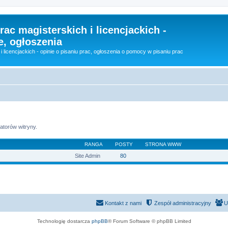
rac magisterskich i licencjackich -
e, ogłoszenia
i licencjackich - opinie o pisaniu prac, ogłoszenia o pomocy w pisaniu prac
atorów witryny.
RANGA
POSTY
STRONA WWW
Site Admin
80
Kontakt z nami
Zespół administracyjny
U
Technologię dostarcza
phpBB
® Forum Software © phpBB Limited