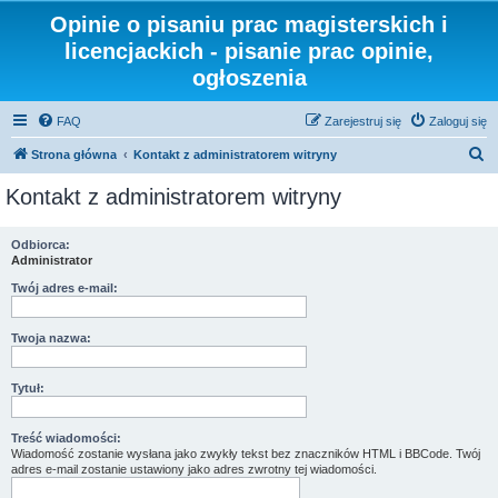
Opinie o pisaniu prac magisterskich i
licencjackich - pisanie prac opinie,
ogłoszenia
FAQ
Zarejestruj się
Zaloguj się
S
Strona główna
Kontakt z administratorem witryny
z
Kontakt z administratorem witryny
u
k
Odbiorca:
Administrator
a
j
Twój adres e-mail:
Twoja nazwa:
Tytuł:
Treść wiadomości:
Wiadomość zostanie wysłana jako zwykły tekst bez znaczników HTML i BBCode. Twój
adres e-mail zostanie ustawiony jako adres zwrotny tej wiadomości.