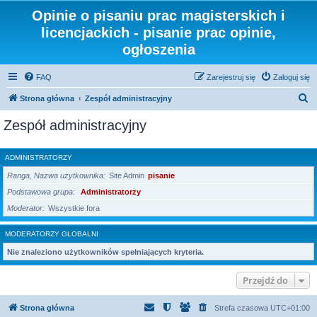
Opinie o pisaniu prac magisterskich i
licencjackich - pisanie prac opinie,
ogłoszenia
FAQ
Zarejestruj się
Zaloguj się
S
Strona główna
Zespół administracyjny
z
Zespół administracyjny
u
k
ADMINISTRATORZY
a
Ranga, Nazwa użytkownika
Site Admin
pisanie
j
Podstawowa grupa
Administratorzy
Moderator
Wszystkie fora
MODERATORZY GLOBALNI
Nie znaleziono użytkowników spełniających kryteria.
Przejdź do
Strona główna
Strefa czasowa
UTC+01:00