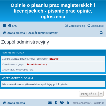
Opinie o pisaniu prac magisterskich i
licencjackich - pisanie prac opinie,
ogłoszenia
FAQ
Zarejestruj się
Zaloguj się
S
Strona główna
Zespół administracyjny
z
Zespół administracyjny
u
k
ADMINISTRATORZY
a
Ranga, Nazwa użytkownika
Site Admin
pisanie
j
Podstawowa grupa
Administratorzy
Moderator
Wszystkie fora
MODERATORZY GLOBALNI
Nie znaleziono użytkowników spełniających kryteria.
Przejdź do
Strona główna
Strefa czasowa
UTC+01:00