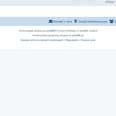
(Posty:
Kontakt z nami
Zespół administracyjny
U
Technologię dostarcza
phpBB
® Forum Software © phpBB Limited
Polski pakiet językowy dostarcza
phpBB.pl
Zasady ochrony danych osobowych
|
Regulamin
|
Pisanie prac