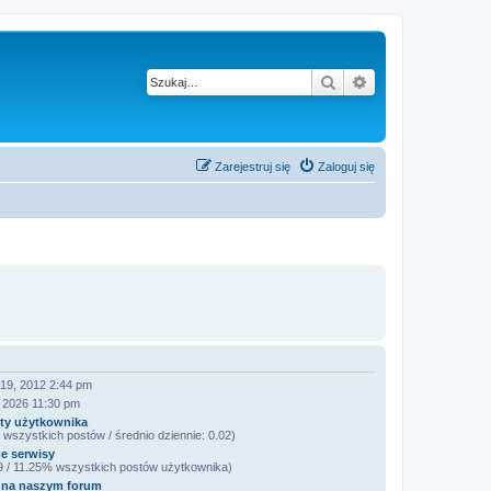
Szukaj
Wyszukiwanie z
Zarejestruj się
Zaloguj się
 19, 2012 2:44 pm
3, 2026 11:30 pm
ty użytkownika
wszystkich postów / średnio dziennie: 0.02)
e serwisy
 9 / 11.25% wszystkich postów użytkownika)
 na naszym forum