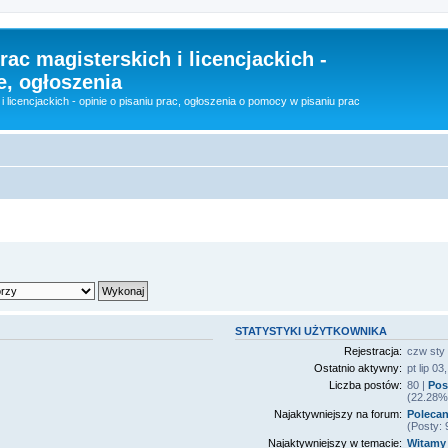
rac magisterskich i licencjackich -
e, ogłoszenia
i licencjackich - opinie o pisaniu prac, ogłoszenia o pomocy w pisaniu prac
STATYSTYKI UŻYTKOWNIKA
Rejestracja:
czw sty
Ostatnio aktywny:
pt lip 0
Liczba postów:
80 |
Pos
(22.28% 
Najaktywniejszy na forum:
Polecan
(Posty:
Najaktywniejszy w temacie:
Witamy