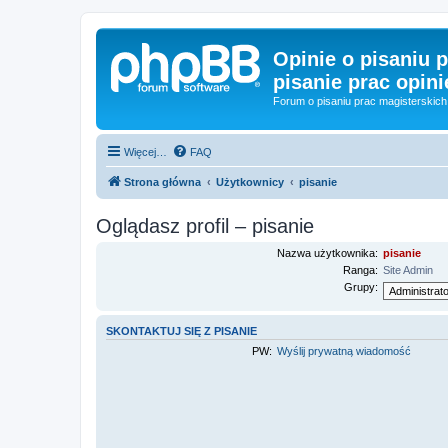
Opinie o pisaniu p
pisanie prac opini
Forum o pisaniu prac magisterskich 
Więcej…
FAQ
Strona główna
Użytkownicy
pisanie
Oglądasz profil – pisanie
Nazwa użytkownika:
pisanie
Ranga:
Site Admin
Grupy:
SKONTAKTUJ SIĘ Z PISANIE
PW:
Wyślij prywatną wiadomość