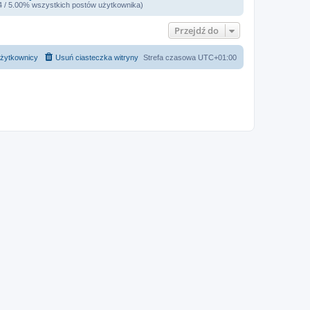
 4 / 5.00% wszystkich postów użytkownika)
Przejdź do
żytkownicy
Usuń ciasteczka witryny
Strefa czasowa
UTC+01:00