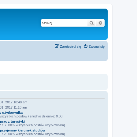
Szukaj
Wyszukiwanie z
Zarejestruj się
Zaloguj się
 31, 2017 10:48 am
31, 2017 11:18 am
y użytkownika
szystkich postów / średnio dziennie: 0.00)
prac z turystyki
 2 / 50.00% wszystkich postów użytkownika)
przyjemny kierunek studiów
 1 / 25.00% wszystkich postów użytkownika)