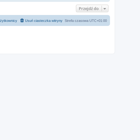
Przejdź do
żytkownicy
Usuń ciasteczka witryny
Strefa czasowa
UTC+01:00