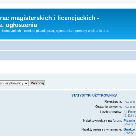
rac magisterskich i licencjackich -
e, ogłoszenia
i licencjackich - opinie o pisaniu prac, ogłoszenia o pomocy w pisaniu prac
STATYSTYKI UŻYTKOWNIKA
Rejestracja:
ndz gru
Ostatnio aktywny:
ndz gru 
Liczba postów:
4 |
Post
(1.11% w
Najaktywniejszy na forum:
Pisanie 
(Posty:
Najaktywniejszy w temacie:
Bardzo 
(Posty: