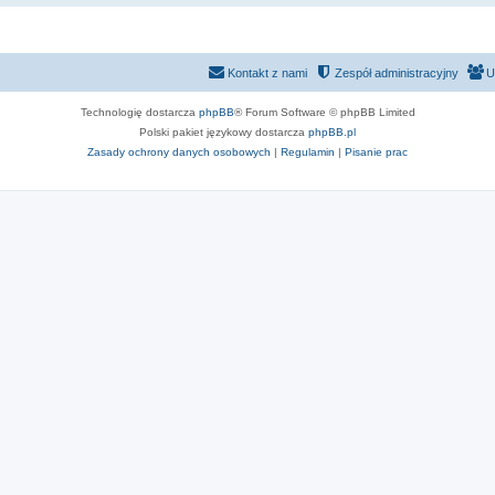
Kontakt z nami
Zespół administracyjny
U
Technologię dostarcza
phpBB
® Forum Software © phpBB Limited
Polski pakiet językowy dostarcza
phpBB.pl
Zasady ochrony danych osobowych
|
Regulamin
|
Pisanie prac