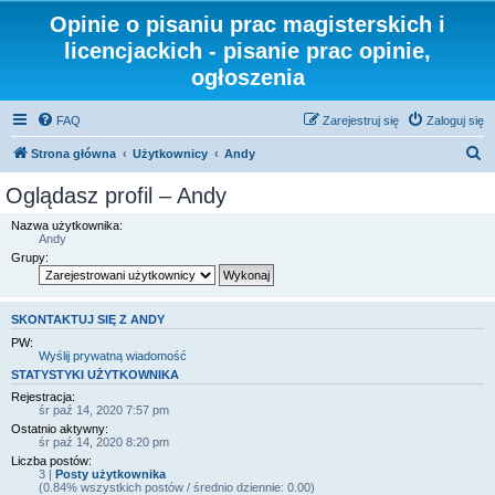
Opinie o pisaniu prac magisterskich i
licencjackich - pisanie prac opinie,
ogłoszenia
FAQ
Zarejestruj się
Zaloguj się
S
Strona główna
Użytkownicy
Andy
z
Oglądasz profil – Andy
u
Nazwa użytkownika:
k
Andy
Grupy:
a
j
SKONTAKTUJ SIĘ Z ANDY
PW:
Wyślij prywatną wiadomość
STATYSTYKI UŻYTKOWNIKA
Rejestracja:
śr paź 14, 2020 7:57 pm
Ostatnio aktywny:
śr paź 14, 2020 8:20 pm
Liczba postów:
3 |
Posty użytkownika
(0.84% wszystkich postów / średnio dziennie: 0.00)