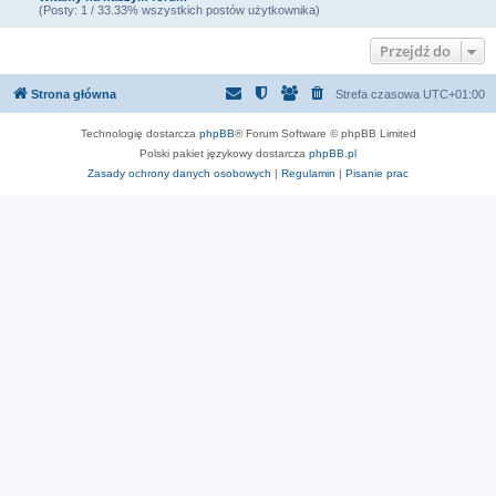
(Posty: 1 / 33.33% wszystkich postów użytkownika)
Przejdź do
Strona główna
Strefa czasowa
UTC+01:00
Technologię dostarcza
phpBB
® Forum Software © phpBB Limited
Polski pakiet językowy dostarcza
phpBB.pl
Zasady ochrony danych osobowych
|
Regulamin
|
Pisanie prac