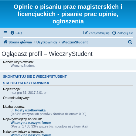
Opinie o pisaniu prac magisterskich i
licencjackich - pisanie prac opinie,
ogłoszenia
FAQ
Zarejestruj się
Zaloguj się
S
Strona główna
Użytkownicy
WiecznyStudent
z
Oglądasz profil – WiecznyStudent
u
Nazwa użytkownika:
k
WiecznyStudent
a
SKONTAKTUJ SIĘ Z WIECZNYSTUDENT
j
STATYSTYKI UŻYTKOWNIKA
Rejestracja:
ndz gru 31, 2017 2:01 pm
Ostatnio aktywny:
-
Liczba postów:
3 |
Posty użytkownika
(0.84% wszystkich postów / średnio dziennie: 0.00)
Najaktywniejszy na forum:
Witamy na naszym forum
(Posty: 1 / 33.33% wszystkich postów użytkownika)
Najaktywniejszy w temacie:
Witamy na naszym forum