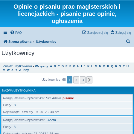
Opinie o pisaniu prac magisterskich i
licencjackich - pisanie prac opinie,
ogłoszenia
FAQ
Zarejestruj się
Zaloguj się
S
Strona główna
Użytkownicy
z
Użytkownicy
u
k
Znajdź użytkownika
•
Wszyscy
A
B
C
D
E
F
G
H
I
J
K
L
M
N
O
P
Q
R
S
T
U
V
W
X
Y
Z
Inny
a
j
1
2
3
Następna
Użytkownicy: 68
NAZWA UŻYTKOWNIKA
Ranga, Nazwa użytkownika
Site Admin
pisanie
Posty
80
Rejestracja
czw sty 19, 2012 2:44 pm
Ranga, Nazwa użytkownika
Aneta
Posty
3
Rejestracja
ndz sty 22, 2012 1:15 am