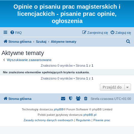
Opinie o pisaniu prac magisterskich i
licencjackich - pisanie prac opinie,
ogłoszenia
FAQ
Zarejestruj się
Zaloguj się
S
Strona główna
Szukaj
Aktywne tematy
z
Aktywne tematy
u
Wyszukiwanie zaawansowane
k
Znaleziono 0 wyników • Strona
1
z
1
a
Nie znaleziono elementów spełniających kryteria szukania.
j
Znaleziono 0 wyników • Strona
1
z
1
Przejdź do
Strona główna
Strefa czasowa
UTC+01:00
Technologię dostarcza
phpBB
® Forum Software © phpBB Limited
Polski pakiet językowy dostarcza
phpBB.pl
Zasady ochrony danych osobowych
|
Regulamin
|
Pisanie prac