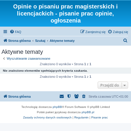
Opinie o pisaniu prac magisterskich i
licencjackich - pisanie prac opinie,
ogłoszenia
FAQ
Zarejestruj się
Zaloguj się
S
Strona główna
Szukaj
Aktywne tematy
z
Aktywne tematy
u
Wyszukiwanie zaawansowane
k
Znaleziono 0 wyników • Strona
1
z
1
a
Nie znaleziono elementów spełniających kryteria szukania.
j
Znaleziono 0 wyników • Strona
1
z
1
Przejdź do
Strona główna
Strefa czasowa
UTC+01:00
Technologię dostarcza
phpBB
® Forum Software © phpBB Limited
Polski pakiet językowy dostarcza
phpBB.pl
Zasady ochrony danych osobowych
|
Regulamin
|
Pisanie prac