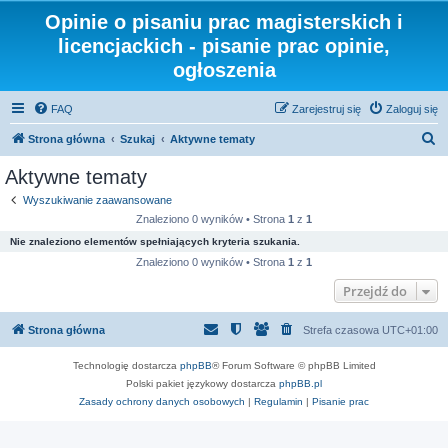
Opinie o pisaniu prac magisterskich i
licencjackich - pisanie prac opinie,
ogłoszenia
FAQ
Zarejestruj się
Zaloguj się
S
Strona główna
Szukaj
Aktywne tematy
z
Aktywne tematy
u
Wyszukiwanie zaawansowane
k
Znaleziono 0 wyników • Strona
1
z
1
a
Nie znaleziono elementów spełniających kryteria szukania.
j
Znaleziono 0 wyników • Strona
1
z
1
Przejdź do
Strona główna
Strefa czasowa
UTC+01:00
Technologię dostarcza
phpBB
® Forum Software © phpBB Limited
Polski pakiet językowy dostarcza
phpBB.pl
Zasady ochrony danych osobowych
|
Regulamin
|
Pisanie prac