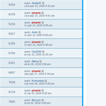
autor:
Antek87
5454
czw paź 15, 2020 9:16 am
autor:
pisanie
6478
czw paź 15, 2020 8:41 am
autor:
pisanie
5154
śr paź 14, 2020 8:08 pm
autor:
Andy
5627
śr paź 14, 2020 8:00 pm
autor:
pisanie
6165
śr paź 14, 2020 6:48 pm
autor:
Ola2000
6760
pt sty 10, 2020 11:42 am
autor:
Alinna
6261
wt lis 26, 2019 5:06 pm
autor:
pisanie
6697
ndz paź 27, 2019 5:34 pm
autor:
Komunista
7928
sob mar 09, 2019 5:00 pm
autor:
pisanie
8119
śr sie 15, 2018 9:28 am
autor:
Borzym
7665
pt lut 02, 2018 4:58 pm