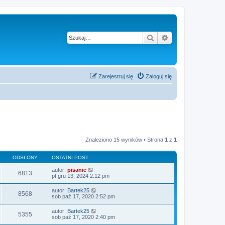
Szukaj
Wyszukiwanie z
Zarejestruj się
Zaloguj się
Znaleziono 15 wyników • Strona
1
z
1
ODSŁONY
OSTATNI POST
autor:
pisanie
6813
pt gru 13, 2024 2:12 pm
autor:
Bartek25
8568
sob paź 17, 2020 2:52 pm
autor:
Bartek25
5355
sob paź 17, 2020 2:40 pm