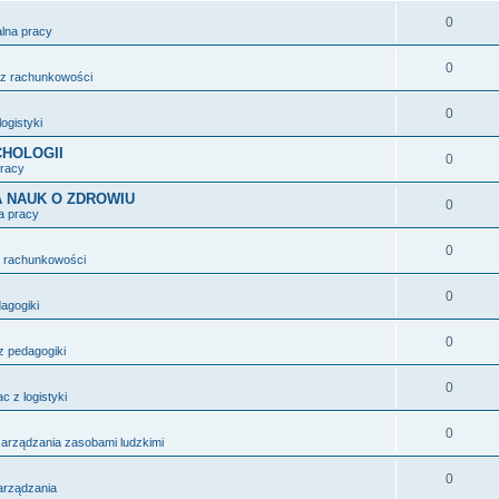
0
alna pracy
0
 z rachunkowości
0
logistyki
HOLOGII
0
pracy
 NAUK O ZDROWIU
0
a pracy
0
z rachunkowości
0
dagogiki
0
z pedagogiki
0
c z logistyki
0
zarządzania zasobami ludzkimi
0
zarządzania