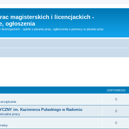
rac magisterskich i licencjackich -
e, ogłoszenia
i licencjackich - opinie o pisaniu prac, ogłoszenia o pomocy w pisaniu prac
sowane
ODPOWIEDZI
0
 zarządzania
NY im. Kazimierza Pułaskiego w Radomiu
0
wizualna pracy
0
erwisy