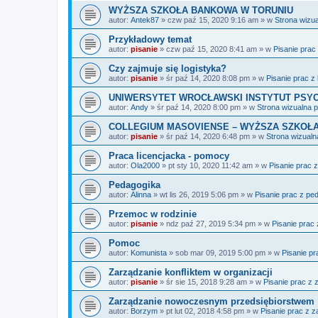
WYŻSZA SZKOŁA BANKOWA W TORUNIU
autor:
Antek87
»
czw paź 15, 2020 9:16 am
» w
Strona wizu
Przykładowy temat
autor:
pisanie
»
czw paź 15, 2020 8:41 am
» w
Pisanie prac
Czy zajmuje się logistyka?
autor:
pisanie
»
śr paź 14, 2020 8:08 pm
» w
Pisanie prac z 
UNIWERSYTET WROCŁAWSKI INSTYTUT PSYC
autor:
Andy
»
śr paź 14, 2020 8:00 pm
» w
Strona wizualna 
COLLEGIUM MASOVIENSE – WYŻSZA SZKOŁA
autor:
pisanie
»
śr paź 14, 2020 6:48 pm
» w
Strona wizualn
Praca licencjacka - pomocy
autor:
Ola2000
»
pt sty 10, 2020 11:42 am
» w
Pisanie prac 
Pedagogika
autor:
Alinna
»
wt lis 26, 2019 5:06 pm
» w
Pisanie prac z pe
Przemoc w rodzinie
autor:
pisanie
»
ndz paź 27, 2019 5:34 pm
» w
Pisanie prac 
Pomoc
autor:
Komunista
»
sob mar 09, 2019 5:00 pm
» w
Pisanie pra
Zarządzanie konfliktem w organizacji
autor:
pisanie
»
śr sie 15, 2018 9:28 am
» w
Pisanie prac z 
Zarządzanie nowoczesnym przedsiębiorstwem
autor:
Borzym
»
pt lut 02, 2018 4:58 pm
» w
Pisanie prac z 