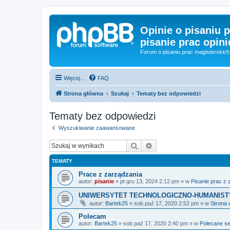
Opinie o pisaniu p
pisanie prac opini
Forum o pisaniu prac magisterskich 
Więcej…
FAQ
Strona główna
Szukaj
Tematy bez odpowiedzi
Tematy bez odpowiedzi
Wyszukiwanie zaawansowane
Szukaj
Wyszukiwanie zaawan
TEMATY
Prace z zarządzania
autor:
pisanie
»
pt gru 13, 2024 2:12 pm
» w
Pisanie prac z
UNIWERSYTET TECHNOLOGICZNO-HUMANISTYCZ
autor:
Bartek25
»
sob paź 17, 2020 2:52 pm
» w
Strona 
Polecam
autor:
Bartek25
»
sob paź 17, 2020 2:40 pm
» w
Polecane s