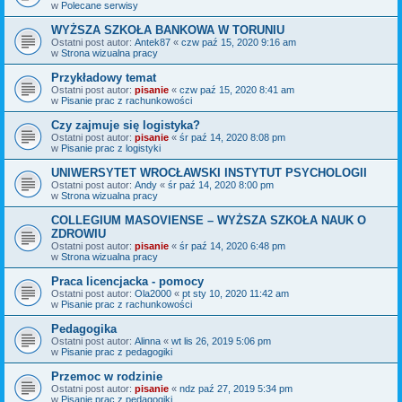
w
Polecane serwisy
WYŻSZA SZKOŁA BANKOWA W TORUNIU
Ostatni post autor:
Antek87
«
czw paź 15, 2020 9:16 am
w
Strona wizualna pracy
Przykładowy temat
Ostatni post autor:
pisanie
«
czw paź 15, 2020 8:41 am
w
Pisanie prac z rachunkowości
Czy zajmuje się logistyka?
Ostatni post autor:
pisanie
«
śr paź 14, 2020 8:08 pm
w
Pisanie prac z logistyki
UNIWERSYTET WROCŁAWSKI INSTYTUT PSYCHOLOGII
Ostatni post autor:
Andy
«
śr paź 14, 2020 8:00 pm
w
Strona wizualna pracy
COLLEGIUM MASOVIENSE – WYŻSZA SZKOŁA NAUK O
ZDROWIU
Ostatni post autor:
pisanie
«
śr paź 14, 2020 6:48 pm
w
Strona wizualna pracy
Praca licencjacka - pomocy
Ostatni post autor:
Ola2000
«
pt sty 10, 2020 11:42 am
w
Pisanie prac z rachunkowości
Pedagogika
Ostatni post autor:
Alinna
«
wt lis 26, 2019 5:06 pm
w
Pisanie prac z pedagogiki
Przemoc w rodzinie
Ostatni post autor:
pisanie
«
ndz paź 27, 2019 5:34 pm
w
Pisanie prac z pedagogiki