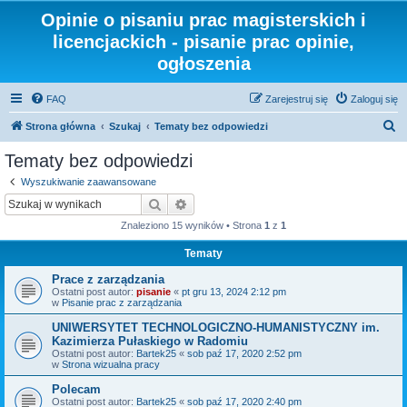
Opinie o pisaniu prac magisterskich i
licencjackich - pisanie prac opinie,
ogłoszenia
FAQ
Zarejestruj się
Zaloguj się
S
Strona główna
Szukaj
Tematy bez odpowiedzi
z
Tematy bez odpowiedzi
u
Wyszukiwanie zaawansowane
k
Szukaj
Wyszukiwanie zaawansowane
a
Znaleziono 15 wyników • Strona
1
z
1
j
Tematy
Prace z zarządzania
Ostatni post autor:
pisanie
«
pt gru 13, 2024 2:12 pm
w
Pisanie prac z zarządzania
UNIWERSYTET TECHNOLOGICZNO-HUMANISTYCZNY im.
Kazimierza Pułaskiego w Radomiu
Ostatni post autor:
Bartek25
«
sob paź 17, 2020 2:52 pm
w
Strona wizualna pracy
Polecam
Ostatni post autor:
Bartek25
«
sob paź 17, 2020 2:40 pm