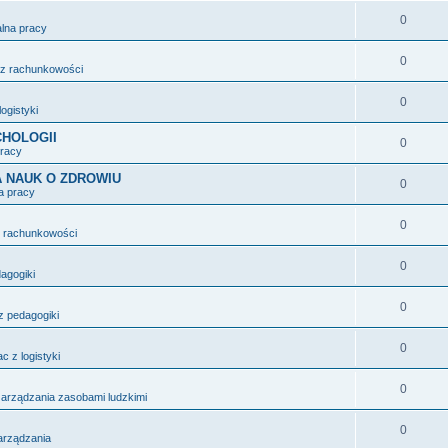
0
alna pracy
0
 z rachunkowości
0
logistyki
HOLOGII
0
pracy
 NAUK O ZDROWIU
0
a pracy
0
z rachunkowości
0
dagogiki
0
z pedagogiki
0
c z logistyki
0
zarządzania zasobami ludzkimi
0
zarządzania