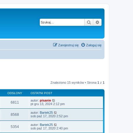
Szukaj
Wyszukiwanie z
Zarejestruj się
Zaloguj się
Znaleziono 15 wyników • Strona
1
z
1
ODSŁONY
OSTATNI POST
autor:
pisanie
6811
pt gru 13, 2024 2:12 pm
autor:
Bartek25
8568
sob paź 17, 2020 2:52 pm
autor:
Bartek25
5354
sob paź 17, 2020 2:40 pm