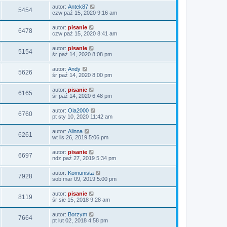
autor:
Antek87
5454
czw paź 15, 2020 9:16 am
autor:
pisanie
6478
czw paź 15, 2020 8:41 am
autor:
pisanie
5154
śr paź 14, 2020 8:08 pm
autor:
Andy
5626
śr paź 14, 2020 8:00 pm
autor:
pisanie
6165
śr paź 14, 2020 6:48 pm
autor:
Ola2000
6760
pt sty 10, 2020 11:42 am
autor:
Alinna
6261
wt lis 26, 2019 5:06 pm
autor:
pisanie
6697
ndz paź 27, 2019 5:34 pm
autor:
Komunista
7928
sob mar 09, 2019 5:00 pm
autor:
pisanie
8119
śr sie 15, 2018 9:28 am
autor:
Borzym
7664
pt lut 02, 2018 4:58 pm