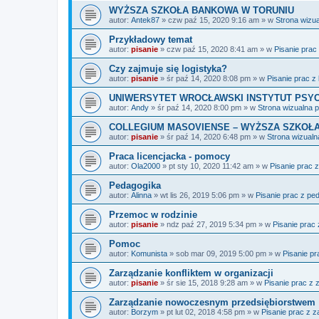
WYŻSZA SZKOŁA BANKOWA W TORUNIU
autor:
Antek87
»
czw paź 15, 2020 9:16 am
» w
Strona wizu
Przykładowy temat
autor:
pisanie
»
czw paź 15, 2020 8:41 am
» w
Pisanie prac
Czy zajmuje się logistyka?
autor:
pisanie
»
śr paź 14, 2020 8:08 pm
» w
Pisanie prac z 
UNIWERSYTET WROCŁAWSKI INSTYTUT PSYC
autor:
Andy
»
śr paź 14, 2020 8:00 pm
» w
Strona wizualna 
COLLEGIUM MASOVIENSE – WYŻSZA SZKOŁA
autor:
pisanie
»
śr paź 14, 2020 6:48 pm
» w
Strona wizualn
Praca licencjacka - pomocy
autor:
Ola2000
»
pt sty 10, 2020 11:42 am
» w
Pisanie prac 
Pedagogika
autor:
Alinna
»
wt lis 26, 2019 5:06 pm
» w
Pisanie prac z pe
Przemoc w rodzinie
autor:
pisanie
»
ndz paź 27, 2019 5:34 pm
» w
Pisanie prac 
Pomoc
autor:
Komunista
»
sob mar 09, 2019 5:00 pm
» w
Pisanie pra
Zarządzanie konfliktem w organizacji
autor:
pisanie
»
śr sie 15, 2018 9:28 am
» w
Pisanie prac z 
Zarządzanie nowoczesnym przedsiębiorstwem
autor:
Borzym
»
pt lut 02, 2018 4:58 pm
» w
Pisanie prac z 