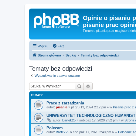
Opinie o pisaniu p
pisanie prac opini
Forum o pisaniu prac magisterskich 
Więcej…
FAQ
Strona główna
Szukaj
Tematy bez odpowiedzi
Tematy bez odpowiedzi
Wyszukiwanie zaawansowane
Szukaj
Wyszukiwanie zaawan
TEMATY
Prace z zarządzania
autor:
pisanie
»
pt gru 13, 2024 2:12 pm
» w
Pisanie prac z
UNIWERSYTET TECHNOLOGICZNO-HUMANISTYCZ
autor:
Bartek25
»
sob paź 17, 2020 2:52 pm
» w
Strona 
Polecam
autor:
Bartek25
»
sob paź 17, 2020 2:40 pm
» w
Polecane s