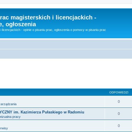
rac magisterskich i licencjackich -
e, ogłoszenia
i licencjackich - opinie o pisaniu prac, ogłoszenia o pomocy w pisaniu prac
sowane
ODPOWIEDZI
0
 zarządzania
NY im. Kazimierza Pułaskiego w Radomiu
0
wizualna pracy
0
erwisy