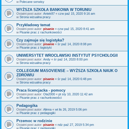
w
Polecane serwisy
WYŻSZA SZKOŁA BANKOWA W TORUNIU
Ostatni post autor:
Antek87
«
czw paź 15, 2020 9:16 am
w
Strona wizualna pracy
Przykładowy temat
Ostatni post autor:
pisanie
«
czw paź 15, 2020 8:41 am
w
Pisanie prac z rachunkowości
Czy zajmuje się logistyka?
Ostatni post autor:
pisanie
«
śr paź 14, 2020 8:08 pm
w
Pisanie prac z logistyki
UNIWERSYTET WROCŁAWSKI INSTYTUT PSYCHOLOGII
Ostatni post autor:
Andy
«
śr paź 14, 2020 8:00 pm
w
Strona wizualna pracy
COLLEGIUM MASOVIENSE – WYŻSZA SZKOŁA NAUK O
ZDROWIU
Ostatni post autor:
pisanie
«
śr paź 14, 2020 6:48 pm
w
Strona wizualna pracy
Praca licencjacka - pomocy
Ostatni post autor:
Ola2000
«
pt sty 10, 2020 11:42 am
w
Pisanie prac z rachunkowości
Pedagogika
Ostatni post autor:
Alinna
«
wt lis 26, 2019 5:06 pm
w
Pisanie prac z pedagogiki
Przemoc w rodzinie
Ostatni post autor:
pisanie
«
ndz paź 27, 2019 5:34 pm
w
Pisanie prac z pedagogiki