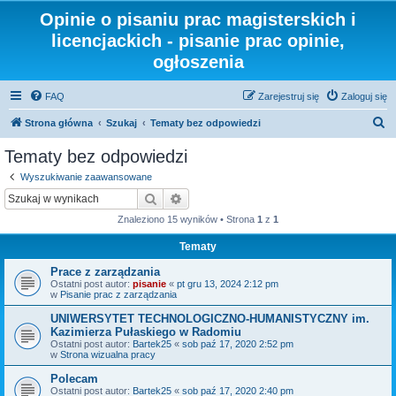
Opinie o pisaniu prac magisterskich i
licencjackich - pisanie prac opinie,
ogłoszenia
FAQ
Zarejestruj się
Zaloguj się
S
Strona główna
Szukaj
Tematy bez odpowiedzi
z
Tematy bez odpowiedzi
u
Wyszukiwanie zaawansowane
k
Szukaj
Wyszukiwanie zaawansowane
a
Znaleziono 15 wyników • Strona
1
z
1
j
Tematy
Prace z zarządzania
Ostatni post autor:
pisanie
«
pt gru 13, 2024 2:12 pm
w
Pisanie prac z zarządzania
UNIWERSYTET TECHNOLOGICZNO-HUMANISTYCZNY im.
Kazimierza Pułaskiego w Radomiu
Ostatni post autor:
Bartek25
«
sob paź 17, 2020 2:52 pm
w
Strona wizualna pracy
Polecam
Ostatni post autor:
Bartek25
«
sob paź 17, 2020 2:40 pm