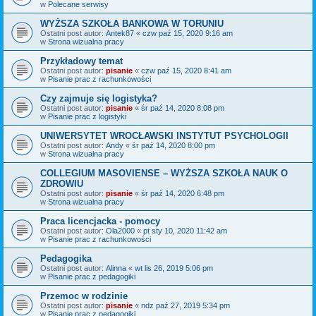
w
Polecane serwisy
WYŻSZA SZKOŁA BANKOWA W TORUNIU
Ostatni post autor:
Antek87
«
czw paź 15, 2020 9:16 am
w
Strona wizualna pracy
Przykładowy temat
Ostatni post autor:
pisanie
«
czw paź 15, 2020 8:41 am
w
Pisanie prac z rachunkowości
Czy zajmuje się logistyka?
Ostatni post autor:
pisanie
«
śr paź 14, 2020 8:08 pm
w
Pisanie prac z logistyki
UNIWERSYTET WROCŁAWSKI INSTYTUT PSYCHOLOGII
Ostatni post autor:
Andy
«
śr paź 14, 2020 8:00 pm
w
Strona wizualna pracy
COLLEGIUM MASOVIENSE – WYŻSZA SZKOŁA NAUK O
ZDROWIU
Ostatni post autor:
pisanie
«
śr paź 14, 2020 6:48 pm
w
Strona wizualna pracy
Praca licencjacka - pomocy
Ostatni post autor:
Ola2000
«
pt sty 10, 2020 11:42 am
w
Pisanie prac z rachunkowości
Pedagogika
Ostatni post autor:
Alinna
«
wt lis 26, 2019 5:06 pm
w
Pisanie prac z pedagogiki
Przemoc w rodzinie
Ostatni post autor:
pisanie
«
ndz paź 27, 2019 5:34 pm
w
Pisanie prac z pedagogiki