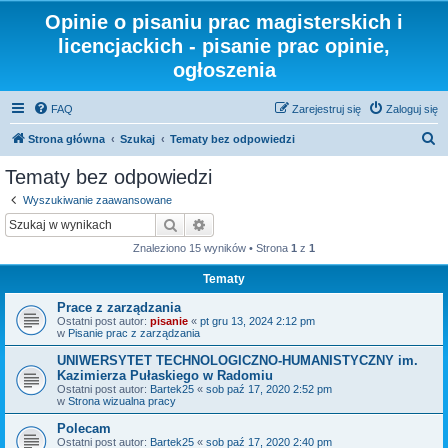
Opinie o pisaniu prac magisterskich i
licencjackich - pisanie prac opinie,
ogłoszenia
FAQ
Zarejestruj się
Zaloguj się
S
Strona główna
Szukaj
Tematy bez odpowiedzi
z
Tematy bez odpowiedzi
u
Wyszukiwanie zaawansowane
k
Szukaj
Wyszukiwanie zaawansowane
a
Znaleziono 15 wyników • Strona
1
z
1
j
Tematy
Prace z zarządzania
Ostatni post autor:
pisanie
«
pt gru 13, 2024 2:12 pm
w
Pisanie prac z zarządzania
UNIWERSYTET TECHNOLOGICZNO-HUMANISTYCZNY im.
Kazimierza Pułaskiego w Radomiu
Ostatni post autor:
Bartek25
«
sob paź 17, 2020 2:52 pm
w
Strona wizualna pracy
Polecam
Ostatni post autor:
Bartek25
«
sob paź 17, 2020 2:40 pm