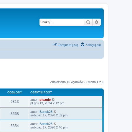
Szukaj
Wyszukiwanie z
Zarejestruj się
Zaloguj się
Znaleziono 15 wyników • Strona
1
z
1
ODSŁONY
OSTATNI POST
autor:
pisanie
6813
pt gru 13, 2024 2:12 pm
autor:
Bartek25
8568
sob paź 17, 2020 2:52 pm
autor:
Bartek25
5354
sob paź 17, 2020 2:40 pm