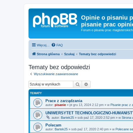
Opinie o pisaniu p
pisanie prac opini
Forum o pisaniu prac magisterskich 
Więcej…
FAQ
Strona główna
Szukaj
Tematy bez odpowiedzi
Tematy bez odpowiedzi
Wyszukiwanie zaawansowane
Szukaj
Wyszukiwanie zaawan
TEMATY
Prace z zarządzania
autor:
pisanie
»
pt gru 13, 2024 2:12 pm
» w
Pisanie prac z
UNIWERSYTET TECHNOLOGICZNO-HUMANISTYCZ
autor:
Bartek25
»
sob paź 17, 2020 2:52 pm
» w
Strona 
Polecam
autor:
Bartek25
»
sob paź 17, 2020 2:40 pm
» w
Polecane s