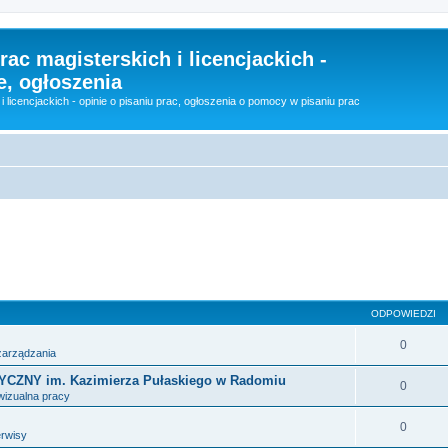
rac magisterskich i licencjackich -
e, ogłoszenia
i licencjackich - opinie o pisaniu prac, ogłoszenia o pomocy w pisaniu prac
sowane
ODPOWIEDZI
0
 zarządzania
NY im. Kazimierza Pułaskiego w Radomiu
0
wizualna pracy
0
erwisy