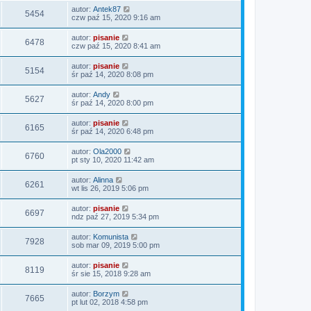
autor:
Antek87
5454
czw paź 15, 2020 9:16 am
autor:
pisanie
6478
czw paź 15, 2020 8:41 am
autor:
pisanie
5154
śr paź 14, 2020 8:08 pm
autor:
Andy
5627
śr paź 14, 2020 8:00 pm
autor:
pisanie
6165
śr paź 14, 2020 6:48 pm
autor:
Ola2000
6760
pt sty 10, 2020 11:42 am
autor:
Alinna
6261
wt lis 26, 2019 5:06 pm
autor:
pisanie
6697
ndz paź 27, 2019 5:34 pm
autor:
Komunista
7928
sob mar 09, 2019 5:00 pm
autor:
pisanie
8119
śr sie 15, 2018 9:28 am
autor:
Borzym
7665
pt lut 02, 2018 4:58 pm