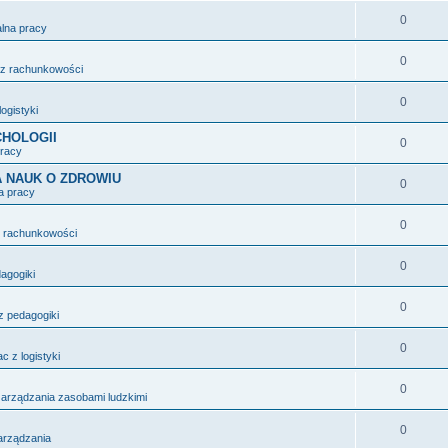
0
alna pracy
0
 z rachunkowości
0
logistyki
HOLOGII
0
pracy
 NAUK O ZDROWIU
0
a pracy
0
z rachunkowości
0
dagogiki
0
z pedagogiki
0
c z logistyki
0
zarządzania zasobami ludzkimi
0
zarządzania