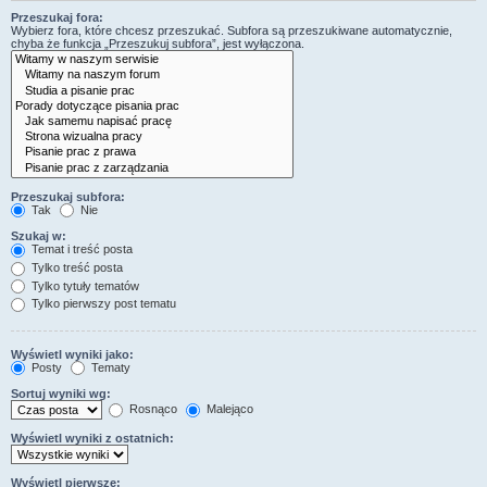
Przeszukaj fora:
Wybierz fora, które chcesz przeszukać. Subfora są przeszukiwane automatycznie,
chyba że funkcja „Przeszukuj subfora”, jest wyłączona.
Przeszukaj subfora:
Tak
Nie
Szukaj w:
Temat i treść posta
Tylko treść posta
Tylko tytuły tematów
Tylko pierwszy post tematu
Wyświetl wyniki jako:
Posty
Tematy
Sortuj wyniki wg:
Rosnąco
Malejąco
Wyświetl wyniki z ostatnich:
Wyświetl pierwsze: