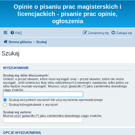
Opinie o pisaniu prac magisterskich i
licencjackich - pisanie prac opinie,
ogłoszenia
FAQ
Zarejestruj się
Zaloguj się
Strona główna
Szukaj
Szukaj
WYSZUKIWANIE
Szukaj wg słów kluczowych:
Umieść
+
przed słowem, które musi wystąpić oraz
-
przed słowem, które nie może
wystąpić. Jeśli umieścisz listę słów oddzielonych
|
wewnątrz nawiasów, tylko jedno ze
słów będzie musiało wystąpić. Możesz użyć gwiazdki (*) jako zamiennika dowolnego
ciągu znaków.
Szukaj wszystkich wyrażeń lub użyj wyrażenia wprowadzonego
Szukaj któregokolwiek z wyrażeń
Szukaj wg autora:
Można użyć gwiazdki (*) jako zamiennika dowolnego ciągu znaków.
OPCJE WYSZUKIWANIA