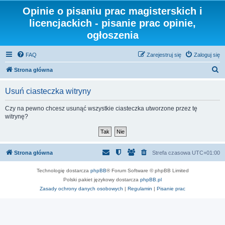
Opinie o pisaniu prac magisterskich i
licencjackich - pisanie prac opinie,
ogłoszenia
FAQ
Zarejestruj się
Zaloguj się
S
Strona główna
z
Usuń ciasteczka witryny
u
k
Czy na pewno chcesz usunąć wszystkie ciasteczka utworzone przez tę
witrynę?
a
j
Strona główna
Strefa czasowa
UTC+01:00
Technologię dostarcza
phpBB
® Forum Software © phpBB Limited
Polski pakiet językowy dostarcza
phpBB.pl
Zasady ochrony danych osobowych
|
Regulamin
|
Pisanie prac