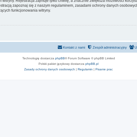
itryny. Rejestracja zajmuje tylko chwilę, a znacznie zwiększa możliwości korzyst
stracją zapoznaj się z naszym regulaminem, zasadami ochrony danych osobowych
ących funkcjonowania witryny.
Kontakt z nami
Zespół administracyjny
U
Technologię dostarcza
phpBB
® Forum Software © phpBB Limited
Polski pakiet językowy dostarcza
phpBB.pl
Zasady ochrony danych osobowych
|
Regulamin
|
Pisanie prac