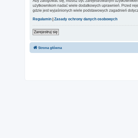
Aby zalogować się, musisz być zarejestrowanym użytkownikiem w
użytkownikom nadać wiele dodatkowych uprawnień. Przed reje
gdzie jest wyjaśnionych wiele podstawowych zagadnień dotycz
Regulamin
|
Zasady ochrony danych osobowych
Zarejestruj się
Strona główna