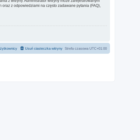
ania z witryny. Administrator witryny może zarejestrowanym
 oraz z odpowiedziami na często zadawane pytania (FAQ),
żytkownicy
Usuń ciasteczka witryny
Strefa czasowa
UTC+01:00