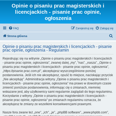
Opinie o pisaniu prac magisterskich i
licencjackich - pisanie prac opinie,
ogłoszenia
FAQ
Zarejestruj się
Zaloguj się
S
Strona główna
z
Opinie o pisaniu prac magisterskich i licencjackich - pisanie
u
prac opinie, ogłoszenia - Regulamin
k
Rejestrując się na witrynie „Opinie o pisaniu prac magisterskich i licencjackich
a
- pisanie prac opinie, ogłoszenia”, zwanej dalej „my”, ”nas”, „nasza”, „Opinie o
pisaniu prac magisterskich i licencjackich - pisanie prac opinie, ogłoszenia”,
j
„https://pisanie.prac.com.pl”, akceptujesz wyszczególnione poniżej
postanowienia. Jeśli ich nie akceptujesz, opuść to miejsce, naciskając przycisk
„Nie akceptuję”. Administracja witryny „Opinie o pisaniu prac magisterskich i
licencjackich - pisanie prac opinie, ogłoszenia” ma prawo w dowolnym czasie
zmienić poniższe postanowienia, informując cię o zmianach, niemniej
wskazane jest, aby użytkownicy sami regularnie zaglądali do tego regulaminu.
Korzystanie z witryny „Opinie o pisaniu prac magisterskich i licencjackich -
pisanie prac opinie, ogłoszenia” po zmianach regulaminu oznacza, że
akceptujesz te zmiany ze wszelkimi konsekwencjami prawnymi.
Nasze fora zwane też „one”, „ich”, „je”, „phpBB software”, „www.phpbb.com”,