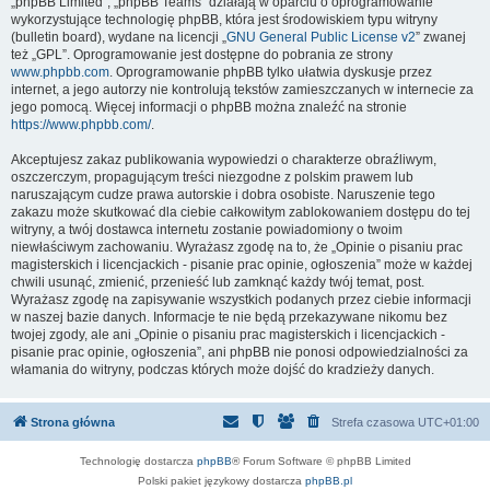
„phpBB Limited”, „phpBB Teams” działają w oparciu o oprogramowanie
wykorzystujące technologię phpBB, która jest środowiskiem typu witryny
(bulletin board), wydane na licencji „
GNU General Public License v2
” zwanej
też „GPL”. Oprogramowanie jest dostępne do pobrania ze strony
www.phpbb.com
. Oprogramowanie phpBB tylko ułatwia dyskusje przez
internet, a jego autorzy nie kontrolują tekstów zamieszczanych w internecie za
jego pomocą. Więcej informacji o phpBB można znaleźć na stronie
https://www.phpbb.com/
.
Akceptujesz zakaz publikowania wypowiedzi o charakterze obraźliwym,
oszczerczym, propagującym treści niezgodne z polskim prawem lub
naruszającym cudze prawa autorskie i dobra osobiste. Naruszenie tego
zakazu może skutkować dla ciebie całkowitym zablokowaniem dostępu do tej
witryny, a twój dostawca internetu zostanie powiadomiony o twoim
niewłaściwym zachowaniu. Wyrażasz zgodę na to, że „Opinie o pisaniu prac
magisterskich i licencjackich - pisanie prac opinie, ogłoszenia” może w każdej
chwili usunąć, zmienić, przenieść lub zamknąć każdy twój temat, post.
Wyrażasz zgodę na zapisywanie wszystkich podanych przez ciebie informacji
w naszej bazie danych. Informacje te nie będą przekazywane nikomu bez
twojej zgody, ale ani „Opinie o pisaniu prac magisterskich i licencjackich -
pisanie prac opinie, ogłoszenia”, ani phpBB nie ponosi odpowiedzialności za
włamania do witryny, podczas których może dojść do kradzieży danych.
Strona główna
Strefa czasowa
UTC+01:00
Technologię dostarcza
phpBB
® Forum Software © phpBB Limited
Polski pakiet językowy dostarcza
phpBB.pl