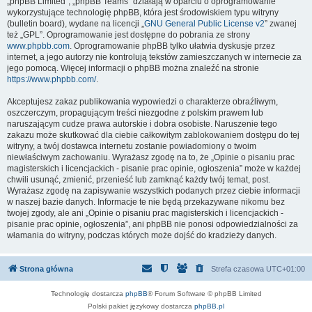
„phpBB Limited”, „phpBB Teams” działają w oparciu o oprogramowanie
wykorzystujące technologię phpBB, która jest środowiskiem typu witryny
(bulletin board), wydane na licencji „
GNU General Public License v2
” zwanej
też „GPL”. Oprogramowanie jest dostępne do pobrania ze strony
www.phpbb.com
. Oprogramowanie phpBB tylko ułatwia dyskusje przez
internet, a jego autorzy nie kontrolują tekstów zamieszczanych w internecie za
jego pomocą. Więcej informacji o phpBB można znaleźć na stronie
https://www.phpbb.com/
.
Akceptujesz zakaz publikowania wypowiedzi o charakterze obraźliwym,
oszczerczym, propagującym treści niezgodne z polskim prawem lub
naruszającym cudze prawa autorskie i dobra osobiste. Naruszenie tego
zakazu może skutkować dla ciebie całkowitym zablokowaniem dostępu do tej
witryny, a twój dostawca internetu zostanie powiadomiony o twoim
niewłaściwym zachowaniu. Wyrażasz zgodę na to, że „Opinie o pisaniu prac
magisterskich i licencjackich - pisanie prac opinie, ogłoszenia” może w każdej
chwili usunąć, zmienić, przenieść lub zamknąć każdy twój temat, post.
Wyrażasz zgodę na zapisywanie wszystkich podanych przez ciebie informacji
w naszej bazie danych. Informacje te nie będą przekazywane nikomu bez
twojej zgody, ale ani „Opinie o pisaniu prac magisterskich i licencjackich -
pisanie prac opinie, ogłoszenia”, ani phpBB nie ponosi odpowiedzialności za
włamania do witryny, podczas których może dojść do kradzieży danych.
Strona główna
Strefa czasowa
UTC+01:00
Technologię dostarcza
phpBB
® Forum Software © phpBB Limited
Polski pakiet językowy dostarcza
phpBB.pl