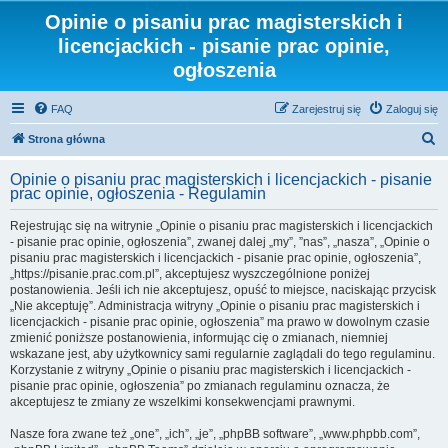
Opinie o pisaniu prac magisterskich i
licencjackich - pisanie prac opinie,
ogłoszenia
FAQ
Zarejestruj się
Zaloguj się
S
Strona główna
z
Opinie o pisaniu prac magisterskich i licencjackich - pisanie
u
prac opinie, ogłoszenia - Regulamin
k
Rejestrując się na witrynie „Opinie o pisaniu prac magisterskich i licencjackich
a
- pisanie prac opinie, ogłoszenia”, zwanej dalej „my”, ”nas”, „nasza”, „Opinie o
pisaniu prac magisterskich i licencjackich - pisanie prac opinie, ogłoszenia”,
j
„https://pisanie.prac.com.pl”, akceptujesz wyszczególnione poniżej
postanowienia. Jeśli ich nie akceptujesz, opuść to miejsce, naciskając przycisk
„Nie akceptuję”. Administracja witryny „Opinie o pisaniu prac magisterskich i
licencjackich - pisanie prac opinie, ogłoszenia” ma prawo w dowolnym czasie
zmienić poniższe postanowienia, informując cię o zmianach, niemniej
wskazane jest, aby użytkownicy sami regularnie zaglądali do tego regulaminu.
Korzystanie z witryny „Opinie o pisaniu prac magisterskich i licencjackich -
pisanie prac opinie, ogłoszenia” po zmianach regulaminu oznacza, że
akceptujesz te zmiany ze wszelkimi konsekwencjami prawnymi.
Nasze fora zwane też „one”, „ich”, „je”, „phpBB software”, „www.phpbb.com”,