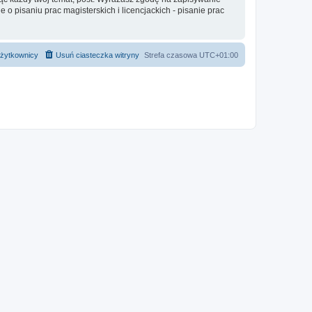
o pisaniu prac magisterskich i licencjackich - pisanie prac
żytkownicy
Usuń ciasteczka witryny
Strefa czasowa
UTC+01:00