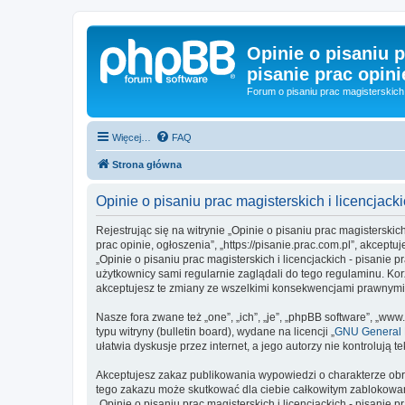
Opinie o pisaniu p
pisanie prac opini
Forum o pisaniu prac magisterskich 
Więcej…
FAQ
Strona główna
Opinie o pisaniu prac magisterskich i licencjack
Rejestrując się na witrynie „Opinie o pisaniu prac magisterskich 
prac opinie, ogłoszenia”, „https://pisanie.prac.com.pl”, akcept
„Opinie o pisaniu prac magisterskich i licencjackich - pisani
użytkownicy sami regularnie zaglądali do tego regulaminu. Korz
akceptujesz te zmiany ze wszelkimi konsekwencjami prawnymi
Nasze fora zwane też „one”, „ich”, „je”, „phpBB software”, „
typu witryny (bulletin board), wydane na licencji „
GNU General P
ułatwia dyskusje przez internet, a jego autorzy nie kontroluj
Akceptujesz zakaz publikowania wypowiedzi o charakterze obr
tego zakazu może skutkować dla ciebie całkowitym zablokowan
„Opinie o pisaniu prac magisterskich i licencjackich - pisanie