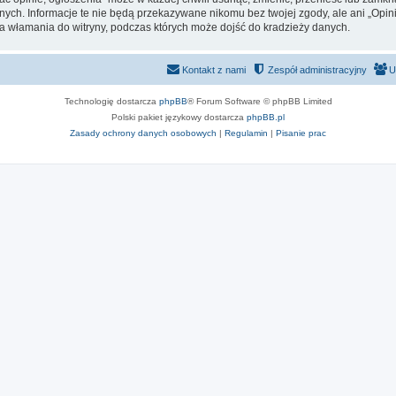
ych. Informacje te nie będą przekazywane nikomu bez twojej zgody, ale ani „Opinie 
za włamania do witryny, podczas których może dojść do kradzieży danych.
Kontakt z nami
Zespół administracyjny
U
Technologię dostarcza
phpBB
® Forum Software © phpBB Limited
Polski pakiet językowy dostarcza
phpBB.pl
Zasady ochrony danych osobowych
|
Regulamin
|
Pisanie prac