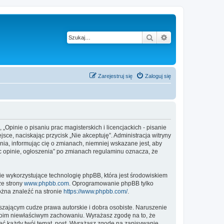
Szukaj
Wyszukiwanie z
Zarejestruj się
Zaloguj się
, „Opinie o pisaniu prac magisterskich i licencjackich - pisanie
jsce, naciskając przycisk „Nie akceptuję”. Administracja witryny
nia, informując cię o zmianach, niemniej wskazane jest, aby
rac opinie, ogłoszenia” po zmianach regulaminu oznacza, że
ie wykorzystujące technologię phpBB, która jest środowiskiem
ze strony
www.phpbb.com
. Oprogramowanie phpBB tylko
ożna znaleźć na stronie
https://www.phpbb.com/
.
zającym cudze prawa autorskie i dobra osobiste. Naruszenie
twoim niewłaściwym zachowaniu. Wyrażasz zgodę na to, że
knąć każdy twój temat, post. Wyrażasz zgodę na zapisywanie