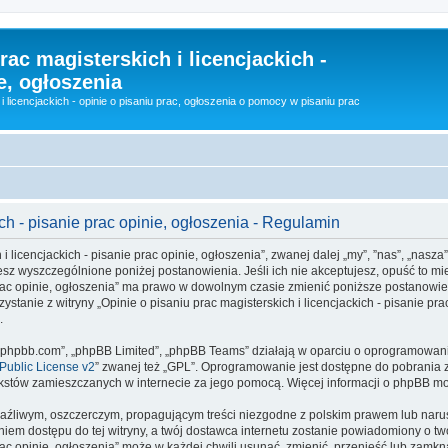
rac magisterskich i licencjackich -
e, ogłoszenia
i licencjackich - opinie o pisaniu prac, ogłoszenia o pomocy w pisaniu prac
ich - pisanie prac opinie, ogłoszenia - Regulamin
i licencjackich - pisanie prac opinie, ogłoszenia”, zwanej dalej „my”, ”nas”, „nasza”
ujesz wyszczególnione poniżej postanowienia. Jeśli ich nie akceptujesz, opuść to mie
e prac opinie, ogłoszenia” ma prawo w dowolnym czasie zmienić poniższe postanowie
ystanie z witryny „Opinie o pisaniu prac magisterskich i licencjackich - pisanie p
.
www.phpbb.com”, „phpBB Limited”, „phpBB Teams” działają w oparciu o oprogramowan
ublic License v2
” zwanej też „GPL”. Oprogramowanie jest dostępne do pobrania 
ą tekstów zamieszczanych w internecie za jego pomocą. Więcej informacji o phpBB m
aźliwym, oszczerczym, propagującym treści niezgodne z polskim prawem lub narus
iem dostępu do tej witryny, a twój dostawca internetu zostanie powiadomiony o 
 prac opinie, ogłoszenia” może w każdej chwili usunąć, zmienić, przenieść lub zam