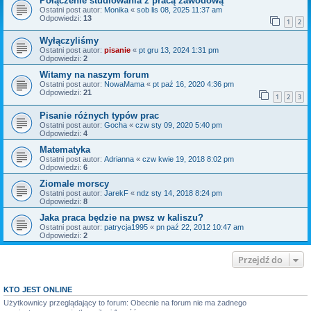
Połączenie studiowania z pracą zawodową
Ostatni post autor:
Monika
«
sob lis 08, 2025 11:37 am
Odpowiedzi:
13
1
2
Wyłączyliśmy
Ostatni post autor:
pisanie
«
pt gru 13, 2024 1:31 pm
Odpowiedzi:
2
Witamy na naszym forum
Ostatni post autor:
NowaMama
«
pt paź 16, 2020 4:36 pm
Odpowiedzi:
21
1
2
3
Pisanie różnych typów prac
Ostatni post autor:
Gocha
«
czw sty 09, 2020 5:40 pm
Odpowiedzi:
4
Matematyka
Ostatni post autor:
Adrianna
«
czw kwie 19, 2018 8:02 pm
Odpowiedzi:
6
Ziomale morscy
Ostatni post autor:
JarekF
«
ndz sty 14, 2018 8:24 pm
Odpowiedzi:
8
Jaka praca będzie na pwsz w kaliszu?
Ostatni post autor:
patrycja1995
«
pn paź 22, 2012 10:47 am
Odpowiedzi:
2
Przejdź do
KTO JEST ONLINE
Użytkownicy przeglądający to forum: Obecnie na forum nie ma żadnego