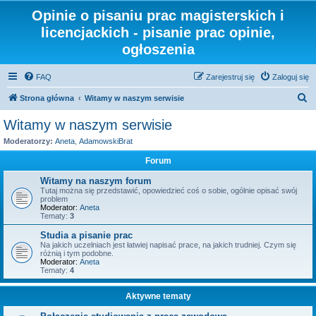
Opinie o pisaniu prac magisterskich i
licencjackich - pisanie prac opinie,
ogłoszenia
FAQ
Zarejestruj się
Zaloguj się
S
Strona główna
Witamy w naszym serwisie
z
Witamy w naszym serwisie
u
Moderatorzy:
Aneta
,
AdamowskiBrat
k
Forum
a
Witamy na naszym forum
j
Tutaj można się przedstawić, opowiedzieć coś o sobie, ogólnie opisać swój
problem
Moderator:
Aneta
Tematy:
3
Studia a pisanie prac
Na jakich uczelniach jest łatwiej napisać prace, na jakich trudniej. Czym się
różnią i tym podobne.
Moderator:
Aneta
Tematy:
4
Aktywne tematy