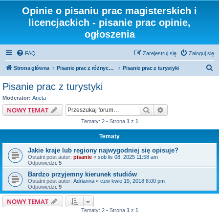
Opinie o pisaniu prac magisterskich i
licencjackich - pisanie prac opinie,
ogłoszenia
FAQ
Zarejestruj się
Zaloguj się
S
Strona główna
Pisanie prac z różnych dziedzin i kierunków
Pisanie prac z turystyki
z
Pisanie prac z turystyki
u
Moderator:
Aneta
k
Szukaj
Wyszukiwanie z
NOWY TEMAT
a
Tematy: 2 • Strona
1
z
1
j
Tematy
Jakie kraje lub regiony najwygodniej się opisuje?
Ostatni post autor:
pisanie
«
sob lis 08, 2025 11:58 am
Odpowiedzi:
5
Bardzo przyjemny kierunek studiów
Ostatni post autor:
Adrianna
«
czw kwie 19, 2018 8:00 pm
Odpowiedzi:
9
NOWY TEMAT
Tematy: 2 • Strona
1
z
1