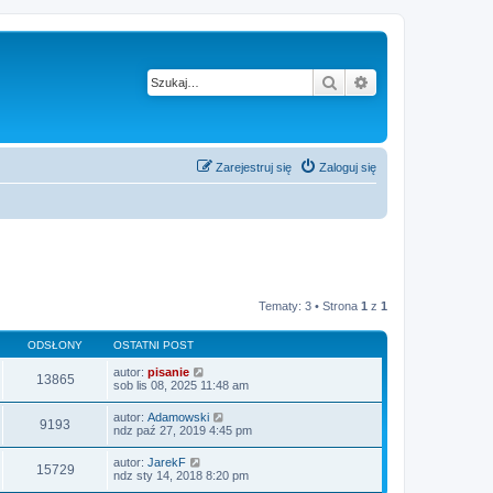
Szukaj
Wyszukiwanie z
Zarejestruj się
Zaloguj się
Tematy: 3 • Strona
1
z
1
ODSŁONY
OSTATNI POST
autor:
pisanie
13865
sob lis 08, 2025 11:48 am
autor:
Adamowski
9193
ndz paź 27, 2019 4:45 pm
autor:
JarekF
15729
ndz sty 14, 2018 8:20 pm