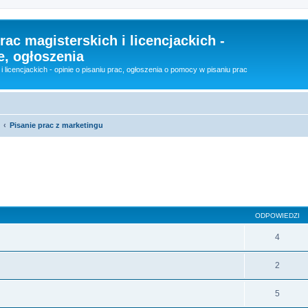
rac magisterskich i licencjackich -
e, ogłoszenia
i licencjackich - opinie o pisaniu prac, ogłoszenia o pomocy w pisaniu prac
Pisanie prac z marketingu
szukiwanie zaawansowane
ODPOWIEDZI
4
2
5