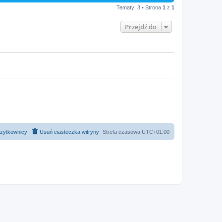
Tematy: 3 • Strona
1
z
1
Przejdź do
żytkownicy
Usuń ciasteczka witryny
Strefa czasowa
UTC+01:00