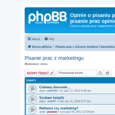
Opinie o pisaniu p
pisanie prac opini
Forum o pisaniu prac magisterskich 
Więcej…
FAQ
Strona główna
Pisanie prac z różnych dziedzin i kierunków
Pisanie prac z marketingu
Moderator:
Aneta
Szukaj
Wy
NOWY TEMAT
TEMATY
Ciekawy kierunek...
autor:
pati1992
»
śr paź 17, 2012 6:48 am
Szukam książki
autor:
JarekF
»
ndz sty 14, 2018 8:27 pm
Reklama czy marketing?
autor:
pisanie
»
czw paź 04, 2012 12:09 pm