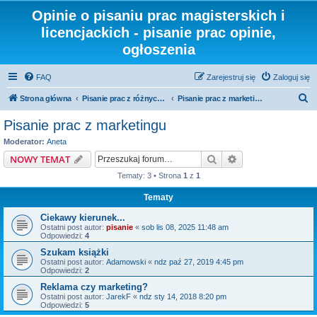
Opinie o pisaniu prac magisterskich i
licencjackich - pisanie prac opinie,
ogłoszenia
FAQ
Zarejestruj się
Zaloguj się
S
Strona główna
Pisanie prac z różnych dziedzin i kierunków
Pisanie prac z marketingu
z
Pisanie prac z marketingu
u
Moderator:
Aneta
k
Szukaj
Wyszukiwanie z
NOWY TEMAT
a
Tematy: 3 • Strona
1
z
1
j
Tematy
Ciekawy kierunek...
Ostatni post autor:
pisanie
«
sob lis 08, 2025 11:48 am
Odpowiedzi:
4
Szukam książki
Ostatni post autor:
Adamowski
«
ndz paź 27, 2019 4:45 pm
Odpowiedzi:
2
Reklama czy marketing?
Ostatni post autor:
JarekF
«
ndz sty 14, 2018 8:20 pm
Odpowiedzi:
5