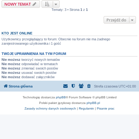
NOWY TEMAT
Tematy: 3 • Strona
1
z
1
Przejdź do
KTO JEST ONLINE
Użytkownicy przeglądający to forum: Obecnie na forum nie ma żadnego
zarejestrowanego użytkownika i 1 gość
TWOJE UPRAWNIENIA NA TYM FORUM
Nie możesz
tworzyć nowych tematów
Nie możesz
odpowiadać w tematach
Nie możesz
zmieniać swoich postów
Nie możesz
usuwać swoich postów
Nie możesz
dodawać załączników
Strona główna
Strefa czasowa
UTC+01:00
Technologię dostarcza
phpBB
® Forum Software © phpBB Limited
Polski pakiet językowy dostarcza
phpBB.pl
Zasady ochrony danych osobowych
|
Regulamin
|
Pisanie prac