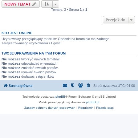
NOWY TEMAT
Tematy: 3 • Strona
1
z
1
Przejdź do
KTO JEST ONLINE
Użytkownicy przeglądający to forum: Obecnie na forum nie ma żadnego
zarejestrowanego użytkownika i 1 gość
TWOJE UPRAWNIENIA NA TYM FORUM
Nie możesz
tworzyć nowych tematów
Nie możesz
odpowiadać w tematach
Nie możesz
zmieniać swoich postów
Nie możesz
usuwać swoich postów
Nie możesz
dodawać załączników
Strona główna
Strefa czasowa
UTC+01:00
Technologię dostarcza
phpBB
® Forum Software © phpBB Limited
Polski pakiet językowy dostarcza
phpBB.pl
Zasady ochrony danych osobowych
|
Regulamin
|
Pisanie prac