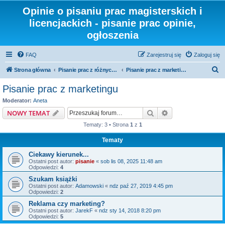
Opinie o pisaniu prac magisterskich i
licencjackich - pisanie prac opinie,
ogłoszenia
FAQ
Zarejestruj się
Zaloguj się
S
Strona główna
Pisanie prac z różnych dziedzin i kierunków
Pisanie prac z marketingu
z
Pisanie prac z marketingu
u
Moderator:
Aneta
k
Szukaj
Wyszukiwanie z
NOWY TEMAT
a
Tematy: 3 • Strona
1
z
1
j
Tematy
Ciekawy kierunek...
Ostatni post autor:
pisanie
«
sob lis 08, 2025 11:48 am
Odpowiedzi:
4
Szukam książki
Ostatni post autor:
Adamowski
«
ndz paź 27, 2019 4:45 pm
Odpowiedzi:
2
Reklama czy marketing?
Ostatni post autor:
JarekF
«
ndz sty 14, 2018 8:20 pm
Odpowiedzi:
5