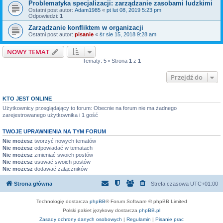
Problematyka specjalizacji: zarządzanie zasobami ludzkimi
Ostatni post autor:
Adam1985
«
pt lut 08, 2019 5:23 pm
Odpowiedzi:
1
Zarządzanie konfliktem w organizacji
Ostatni post autor:
pisanie
«
śr sie 15, 2018 9:28 am
NOWY TEMAT
Tematy: 5 • Strona
1
z
1
Przejdź do
KTO JEST ONLINE
Użytkownicy przeglądający to forum: Obecnie na forum nie ma żadnego
zarejestrowanego użytkownika i 1 gość
TWOJE UPRAWNIENIA NA TYM FORUM
Nie możesz
tworzyć nowych tematów
Nie możesz
odpowiadać w tematach
Nie możesz
zmieniać swoich postów
Nie możesz
usuwać swoich postów
Nie możesz
dodawać załączników
Strona główna
Strefa czasowa
UTC+01:00
Technologię dostarcza
phpBB
® Forum Software © phpBB Limited
Polski pakiet językowy dostarcza
phpBB.pl
Zasady ochrony danych osobowych
|
Regulamin
|
Pisanie prac