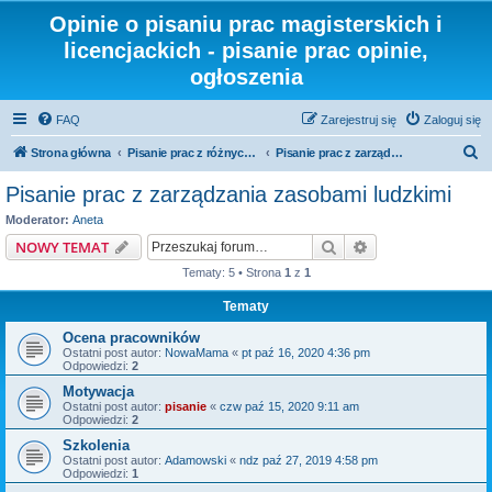
Opinie o pisaniu prac magisterskich i
licencjackich - pisanie prac opinie,
ogłoszenia
FAQ
Zarejestruj się
Zaloguj się
S
Strona główna
Pisanie prac z różnych dziedzin i kierunków
Pisanie prac z zarządzania zasobami ludzkimi
z
Pisanie prac z zarządzania zasobami ludzkimi
u
Moderator:
Aneta
k
Szukaj
Wyszukiwanie z
NOWY TEMAT
a
Tematy: 5 • Strona
1
z
1
j
Tematy
Ocena pracowników
Ostatni post autor:
NowaMama
«
pt paź 16, 2020 4:36 pm
Odpowiedzi:
2
Motywacja
Ostatni post autor:
pisanie
«
czw paź 15, 2020 9:11 am
Odpowiedzi:
2
Szkolenia
Ostatni post autor:
Adamowski
«
ndz paź 27, 2019 4:58 pm
Odpowiedzi:
1