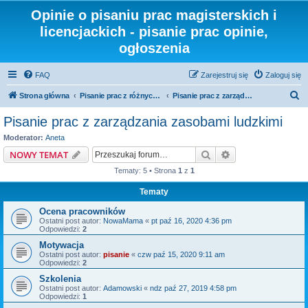
Opinie o pisaniu prac magisterskich i
licencjackich - pisanie prac opinie,
ogłoszenia
FAQ
Zarejestruj się
Zaloguj się
S
Strona główna
Pisanie prac z różnych dziedzin i kierunków
Pisanie prac z zarządzania zasobami ludzkimi
z
Pisanie prac z zarządzania zasobami ludzkimi
u
Moderator:
Aneta
k
Szukaj
Wyszukiwanie z
NOWY TEMAT
a
Tematy: 5 • Strona
1
z
1
j
Tematy
Ocena pracowników
Ostatni post autor:
NowaMama
«
pt paź 16, 2020 4:36 pm
Odpowiedzi:
2
Motywacja
Ostatni post autor:
pisanie
«
czw paź 15, 2020 9:11 am
Odpowiedzi:
2
Szkolenia
Ostatni post autor:
Adamowski
«
ndz paź 27, 2019 4:58 pm
Odpowiedzi:
1