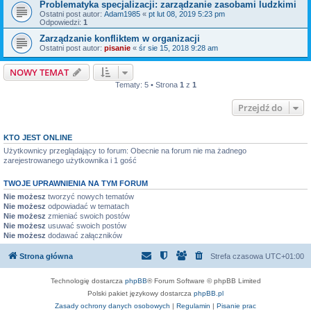
Problematyka specjalizacji: zarządzanie zasobami ludzkimi
Ostatni post autor:
Adam1985
«
pt lut 08, 2019 5:23 pm
Odpowiedzi:
1
Zarządzanie konfliktem w organizacji
Ostatni post autor:
pisanie
«
śr sie 15, 2018 9:28 am
NOWY TEMAT
Tematy: 5 • Strona
1
z
1
Przejdź do
KTO JEST ONLINE
Użytkownicy przeglądający to forum: Obecnie na forum nie ma żadnego
zarejestrowanego użytkownika i 1 gość
TWOJE UPRAWNIENIA NA TYM FORUM
Nie możesz
tworzyć nowych tematów
Nie możesz
odpowiadać w tematach
Nie możesz
zmieniać swoich postów
Nie możesz
usuwać swoich postów
Nie możesz
dodawać załączników
Strona główna
Strefa czasowa
UTC+01:00
Technologię dostarcza
phpBB
® Forum Software © phpBB Limited
Polski pakiet językowy dostarcza
phpBB.pl
Zasady ochrony danych osobowych
|
Regulamin
|
Pisanie prac