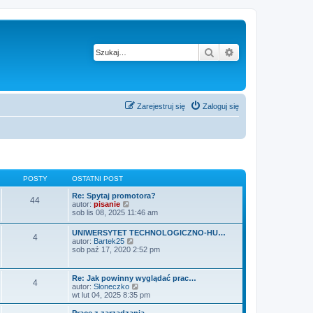
Szukaj
Wyszukiwanie z
Zarejestruj się
Zaloguj się
POSTY
OSTATNI POST
Re: Spytaj promotora?
44
W
autor:
pisanie
y
sob lis 08, 2025 11:46 am
ś
w
UNIWERSYTET TECHNOLOGICZNO-HU…
4
i
W
autor:
Bartek25
e
y
sob paź 17, 2020 2:52 pm
t
ś
l
w
n
i
Re: Jak powinny wyglądać prac…
a
4
e
W
autor:
Słoneczko
j
t
y
wt lut 04, 2025 8:35 pm
n
l
ś
o
n
w
w
Prace z zarządzania