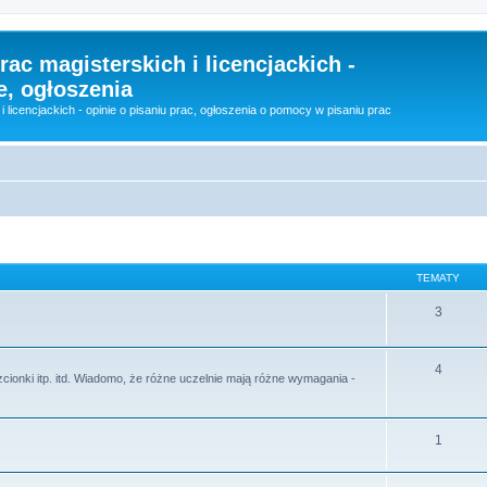
rac magisterskich i licencjackich -
e, ogłoszenia
i licencjackich - opinie o pisaniu prac, ogłoszenia o pomocy w pisaniu prac
TEMATY
3
4
zcionki itp. itd. Wiadomo, że różne uczelnie mają różne wymagania -
1