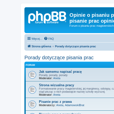
Opinie o pisaniu p
pisanie prac opini
Forum o pisaniu prac magisterskich 
Więcej…
FAQ
Strona główna
Porady dotyczące pisania prac
Porady dotyczące pisania prac
FORUM
Jak samemu napisać pracę
Porady, porady, porady
Moderator:
Aneta
Strona wizualna pracy
Formatowanie pracy magisterskiej, jej marginesy, odstępy, c
stąd pisząc o nich podawajcie nazwę szkoły wyższej.
Moderator:
Aneta
Pisanie prac z prawa
Moderatorzy:
Aneta
,
AdamowskiBrat