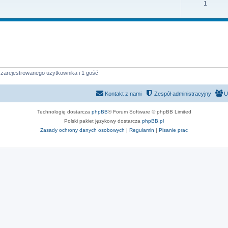
1
 zarejestrowanego użytkownika i 1 gość
Kontakt z nami
Zespół administracyjny
U
Technologię dostarcza
phpBB
® Forum Software © phpBB Limited
Polski pakiet językowy dostarcza
phpBB.pl
Zasady ochrony danych osobowych
|
Regulamin
|
Pisanie prac