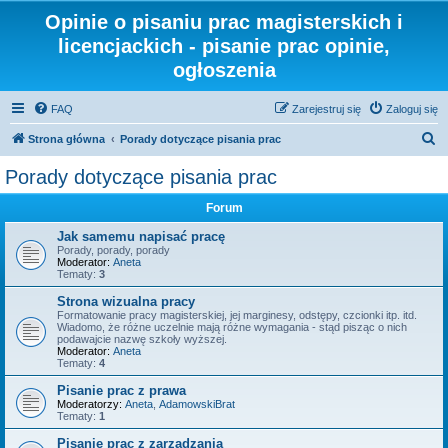
Opinie o pisaniu prac magisterskich i
licencjackich - pisanie prac opinie,
ogłoszenia
FAQ
Zarejestruj się
Zaloguj się
S
Strona główna
Porady dotyczące pisania prac
z
Porady dotyczące pisania prac
u
Forum
k
a
Jak samemu napisać pracę
Porady, porady, porady
j
Moderator:
Aneta
Tematy:
3
Strona wizualna pracy
Formatowanie pracy magisterskiej, jej marginesy, odstępy, czcionki itp. itd.
Wiadomo, że różne uczelnie mają różne wymagania - stąd pisząc o nich
podawajcie nazwę szkoły wyższej.
Moderator:
Aneta
Tematy:
4
Pisanie prac z prawa
Moderatorzy:
Aneta
,
AdamowskiBrat
Tematy:
1
Pisanie prac z zarządzania