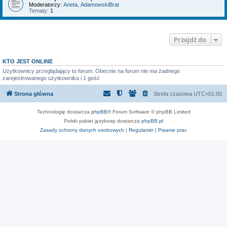
Moderatorzy:
Aneta
,
AdamowskiBrat
Tematy:
1
Przejdź do
KTO JEST ONLINE
Użytkownicy przeglądający to forum: Obecnie na forum nie ma żadnego
zarejestrowanego użytkownika i 1 gość
Strona główna
Strefa czasowa
UTC+01:00
Technologię dostarcza
phpBB
® Forum Software © phpBB Limited
Polski pakiet językowy dostarcza
phpBB.pl
Zasady ochrony danych osobowych
|
Regulamin
|
Pisanie prac