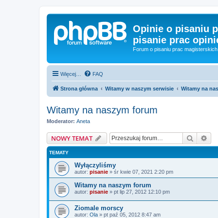
Opinie o pisaniu p
pisanie prac opini
Forum o pisaniu prac magisterskich 
Więcej…
FAQ
Strona główna
Witamy w naszym serwisie
Witamy na na
Witamy na naszym forum
Moderator:
Aneta
Szukaj
Wy
NOWY TEMAT
TEMATY
Wyłączyliśmy
autor:
pisanie
»
śr kwie 07, 2021 2:20 pm
Witamy na naszym forum
autor:
pisanie
»
pt lip 27, 2012 12:10 pm
Ziomale morscy
autor:
Ola
»
pt paź 05, 2012 8:47 am