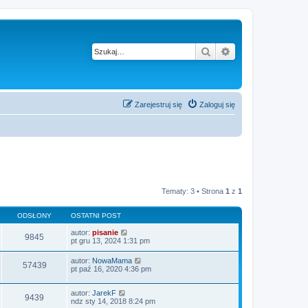
Szukaj
Wyszukiwanie z
Zarejestruj się
Zaloguj się
Tematy: 3 • Strona
1
z
1
ODSŁONY
OSTATNI POST
autor:
pisanie
9845
pt gru 13, 2024 1:31 pm
autor:
NowaMama
57439
pt paź 16, 2020 4:36 pm
autor:
JarekF
9439
ndz sty 14, 2018 8:24 pm