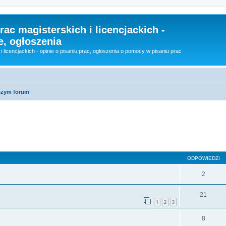
rac magisterskich i licencjackich -
e, ogłoszenia
i licencjackich - opinie o pisaniu prac, ogłoszenia o pomocy w pisaniu prac
szym forum
szukiwanie zaawansowane
ODPOWIEDZI
2
21
1
2
3
8