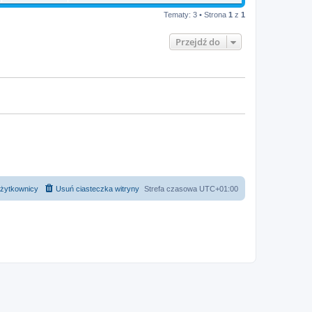
Tematy: 3 • Strona
1
z
1
Przejdź do
żytkownicy
Usuń ciasteczka witryny
Strefa czasowa
UTC+01:00