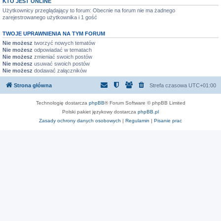
KTO JEST ONLINE
Użytkownicy przeglądający to forum: Obecnie na forum nie ma żadnego
zarejestrowanego użytkownika i 1 gość
TWOJE UPRAWNIENIA NA TYM FORUM
Nie możesz
tworzyć nowych tematów
Nie możesz
odpowiadać w tematach
Nie możesz
zmieniać swoich postów
Nie możesz
usuwać swoich postów
Nie możesz
dodawać załączników
Strona główna
Strefa czasowa
UTC+01:00
Technologię dostarcza
phpBB
® Forum Software © phpBB Limited
Polski pakiet językowy dostarcza
phpBB.pl
Zasady ochrony danych osobowych
|
Regulamin
|
Pisanie prac