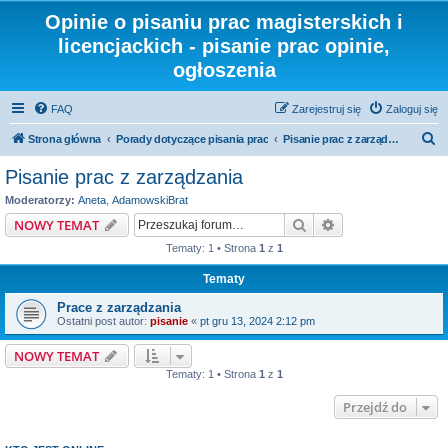
Opinie o pisaniu prac magisterskich i
licencjackich - pisanie prac opinie,
ogłoszenia
FAQ
Zarejestruj się
Zaloguj się
S
Strona główna
Porady dotyczące pisania prac
Pisanie prac z zarządzania
z
Pisanie prac z zarządzania
u
Moderatorzy:
Aneta
,
AdamowskiBrat
k
Szukaj
Wyszukiwanie z
NOWY TEMAT
a
Tematy: 1 • Strona
1
z
1
j
Tematy
Prace z zarządzania
Ostatni post autor:
pisanie
«
pt gru 13, 2024 2:12 pm
NOWY TEMAT
Tematy: 1 • Strona
1
z
1
Przejdź do