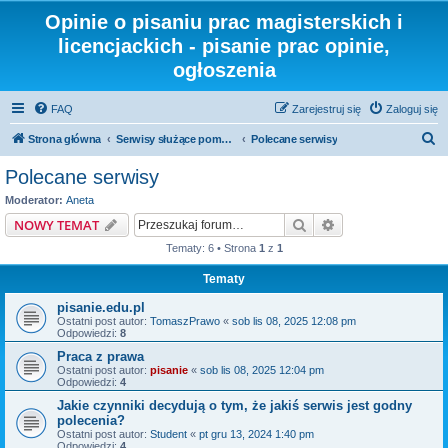
Opinie o pisaniu prac magisterskich i
licencjackich - pisanie prac opinie,
ogłoszenia
FAQ
Zarejestruj się
Zaloguj się
S
Strona główna
Serwisy służące pomocą w pisaniu prac
Polecane serwisy
z
Polecane serwisy
u
Moderator:
Aneta
k
Szukaj
Wyszukiwanie z
NOWY TEMAT
a
Tematy: 6 • Strona
1
z
1
j
Tematy
pisanie.edu.pl
Ostatni post autor:
TomaszPrawo
«
sob lis 08, 2025 12:08 pm
Odpowiedzi:
8
Praca z prawa
Ostatni post autor:
pisanie
«
sob lis 08, 2025 12:04 pm
Odpowiedzi:
4
Jakie czynniki decydują o tym, że jakiś serwis jest godny
polecenia?
Ostatni post autor:
Student
«
pt gru 13, 2024 1:40 pm
Odpowiedzi:
4