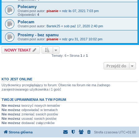
Polecamy
Ostatni post autor:
pisanie
«
ndz lis 07, 2021 7:03 pm
Odpowiedzi:
4
Polecam
Ostatni post autor:
Bartek25
«
sob paź 17, 2020 2:40 pm
Prosimy - bez spamu
Ostatni post autor:
pisanie
«
ndz gru 31, 2017 10:02 pm
NOWY TEMAT
Tematy: 6 • Strona
1
z
1
Przejdź do
KTO JEST ONLINE
Użytkownicy przeglądający to forum: Obecnie na forum nie ma żadnego
zarejestrowanego użytkownika i 1 gość
TWOJE UPRAWNIENIA NA TYM FORUM
Nie możesz
tworzyć nowych tematów
Nie możesz
odpowiadać w tematach
Nie możesz
zmieniać swoich postów
Nie możesz
usuwać swoich postów
Nie możesz
dodawać załączników
Strona główna
Strefa czasowa
UTC+01:00