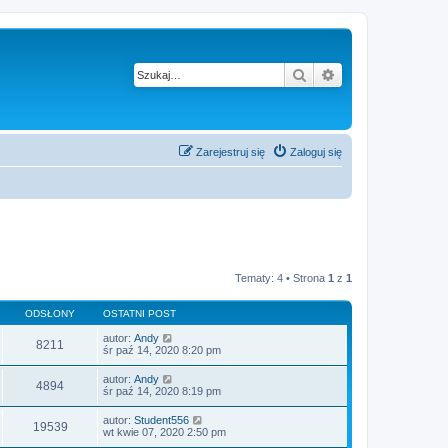
Szukaj
Wyszukiwanie z
Zarejestruj się
Zaloguj się
Tematy: 4 • Strona
1
z
1
ODSŁONY
OSTATNI POST
autor:
Andy
8211
śr paź 14, 2020 8:20 pm
autor:
Andy
4894
śr paź 14, 2020 8:19 pm
autor:
Student556
19539
wt kwie 07, 2020 2:50 pm