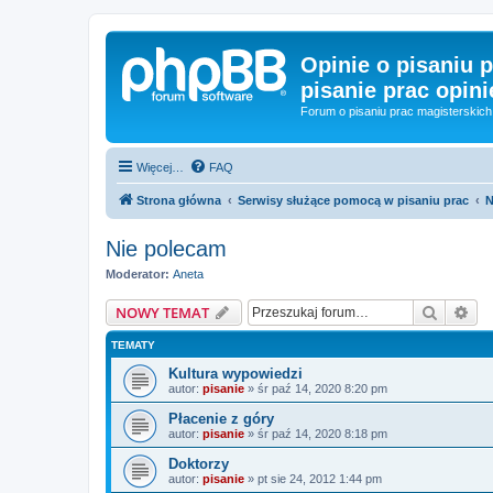
Opinie o pisaniu p
pisanie prac opini
Forum o pisaniu prac magisterskich 
Więcej…
FAQ
Strona główna
Serwisy służące pomocą w pisaniu prac
N
Nie polecam
Moderator:
Aneta
Szukaj
Wy
NOWY TEMAT
TEMATY
Kultura wypowiedzi
autor:
pisanie
»
śr paź 14, 2020 8:20 pm
Płacenie z góry
autor:
pisanie
»
śr paź 14, 2020 8:18 pm
Doktorzy
autor:
pisanie
»
pt sie 24, 2012 1:44 pm