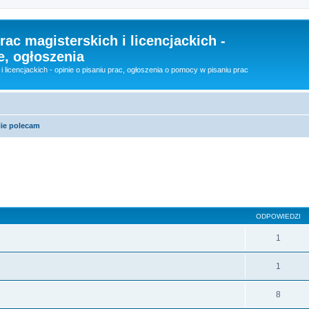
rac magisterskich i licencjackich -
e, ogłoszenia
i licencjackich - opinie o pisaniu prac, ogłoszenia o pomocy w pisaniu prac
ie polecam
szukiwanie zaawansowane
ODPOWIEDZI
1
1
8