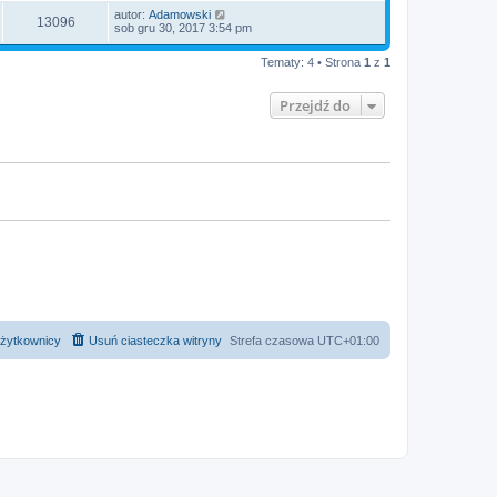
autor:
Adamowski
13096
sob gru 30, 2017 3:54 pm
Tematy: 4 • Strona
1
z
1
Przejdź do
żytkownicy
Usuń ciasteczka witryny
Strefa czasowa
UTC+01:00