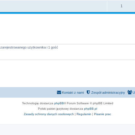
1
 zarejestrowanego użytkownika i 1 gość
Kontakt z nami
Zespół administracyjny
U
Technologię dostarcza
phpBB
® Forum Software © phpBB Limited
Polski pakiet językowy dostarcza
phpBB.pl
Zasady ochrony danych osobowych
|
Regulamin
|
Pisanie prac