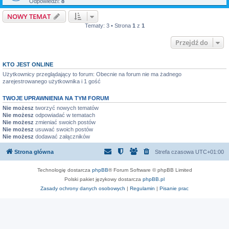
Odpowiedzi:
8
NOWY TEMAT
Tematy: 3 • Strona
1
z
1
Przejdź do
KTO JEST ONLINE
Użytkownicy przeglądający to forum: Obecnie na forum nie ma żadnego
zarejestrowanego użytkownika i 1 gość
TWOJE UPRAWNIENIA NA TYM FORUM
Nie możesz
tworzyć nowych tematów
Nie możesz
odpowiadać w tematach
Nie możesz
zmieniać swoich postów
Nie możesz
usuwać swoich postów
Nie możesz
dodawać załączników
Strona główna
Strefa czasowa
UTC+01:00
Technologię dostarcza
phpBB
® Forum Software © phpBB Limited
Polski pakiet językowy dostarcza
phpBB.pl
Zasady ochrony danych osobowych
|
Regulamin
|
Pisanie prac