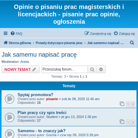
Opinie o pisaniu prac magisterskich i
licencjackich - pisanie prac opinie,
ogłoszenia
FAQ
Zarejestruj się
Zaloguj się
S
Strona główna
Porady dotyczące pisania prac
Jak samemu napisać pracę
z
Jak samemu napisać pracę
u
Moderator:
Aneta
k
Szukaj
Wyszukiwanie z
NOWY TEMAT
a
Tematy: 3 • Strona
1
z
1
j
Tematy
Spytaj promotora?
Ostatni post autor:
pisanie
«
sob lis 08, 2025 11:46 am
Odpowiedzi:
16
1
2
Plan pracy czy spis treści
Ostatni post autor:
Student
«
pt gru 13, 2024 1:36 pm
Odpowiedzi:
17
1
2
Samemu - to znaczy jak?
Ostatni post autor:
Gocha
«
czw sty 09, 2020 5:39 pm