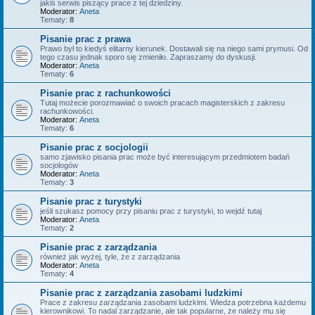
jakiś serwis piszący prace z tej dziedziny.
Moderator:
Aneta
Tematy:
8
Pisanie prac z prawa
Prawo był to kiedyś elitarny kierunek. Dostawali się na niego sami prymusi. Od
tego czasu jednak sporo się zmieniło. Zapraszamy do dyskusji.
Moderator:
Aneta
Tematy:
6
Pisanie prac z rachunkowości
Tutaj możecie porozmawiać o swoich pracach magisterskich z zakresu
rachunkowości.
Moderator:
Aneta
Tematy:
6
Pisanie prac z socjologii
samo zjawisko pisania prac może być interesującym przedmiotem badań
socjologów
Moderator:
Aneta
Tematy:
3
Pisanie prac z turystyki
jeśli szukasz pomocy przy pisaniu prac z turystyki, to wejdź tutaj
Moderator:
Aneta
Tematy:
2
Pisanie prac z zarządzania
również jak wyżej, tyle, że z zarządzania
Moderator:
Aneta
Tematy:
4
Pisanie prac z zarządzania zasobami ludzkimi
Prace z zakresu zarządzania zasobami ludzkimi. Wiedza potrzebna każdemu
kierownikowi. To nadal zarządzanie, ale tak popularne, że należy mu się