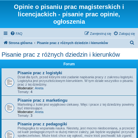
Opinie o pisaniu prac magisterskich i
licencjackich - pisanie prac opinie,
ogłoszenia
FAQ
Zarejestruj się
Zaloguj się
S
Strona główna
Pisanie prac z różnych dziedzin i kierunków
z
Pisanie prac z różnych dziedzin i kierunków
u
Forum
k
a
Pisanie prac z logistyki
Dział dla tych, przed którymi stoi zadanie napisania pracy z zakresu logistyki.
j
Logistyka jest przyszłościowym kierunkiem. W tym dziale wszystko o pisaniu
prac z tej dziedziny.
Moderator:
Aneta
Tematy:
4
Pisanie prac z marketingu
Marketing z kolei jest wyjątkowo ciekawy. Więc i prace z tej dziedziny powinny
być interesujące.
Moderator:
Aneta
Tematy:
3
Pisanie prac z pedagogiki
Pedagogika to wspaniała nauka. Niestety, jest mocno niedoceniana, a przecież
od kadr pedagogicznych w dużej mierze zależy, jak będzie wyglądać przyszłe
społeczeństwo. Może ktoś chce się ogłosić, może ktoś pochwalić lub zganić