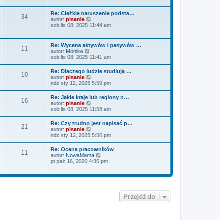
n
i
s
a
e
z
Re: Ciężkie naruszenie podsta…
j
34
t
y
W
autor:
pisanie
n
l
p
y
sob lis 08, 2025 11:44 am
o
n
o
ś
w
a
s
w
s
j
t
i
z
Re: Wycena aktywów i pasywów …
n
11
e
y
W
autor:
Monika
o
t
p
y
sob lis 08, 2025 11:41 am
w
l
o
ś
s
n
s
w
z
Re: Dlaczego ludzie studiują …
a
t
10
i
y
W
autor:
pisanie
j
e
p
y
ndz sty 12, 2025 5:59 pm
n
t
o
ś
o
l
s
w
w
Re: Jakie kraje lub regiony n…
n
t
16
i
s
W
autor:
pisanie
a
e
z
y
sob lis 08, 2025 11:58 am
j
t
y
ś
n
l
p
w
o
Re: Czy trudno jest napisać p…
n
o
21
i
w
W
autor:
pisanie
a
s
e
s
y
ndz sty 12, 2025 5:56 pm
j
t
t
z
ś
n
l
y
w
o
Re: Ocena pracowników
n
p
11
i
w
W
autor:
NowaMama
a
o
e
s
y
pt paź 16, 2020 4:36 pm
j
s
t
z
ś
n
t
l
y
w
o
n
p
i
w
a
o
e
s
j
s
t
z
n
t
Przejdź do
l
y
o
n
p
w
a
o
s
j
s
z
n