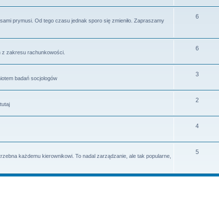
6
go sami prymusi. Od tego czasu jednak sporo się zmieniło. Zapraszamy
6
h z zakresu rachunkowości.
3
miotem badań socjologów
2
tutaj
4
5
rzebna każdemu kierownikowi. To nadal zarządzanie, ale tak popularne,