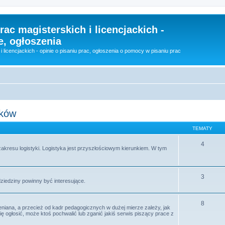
rac magisterskich i licencjackich -
e, ogłoszenia
i licencjackich - opinie o pisaniu prac, ogłoszenia o pomocy w pisaniu prac
nków
TEMATY
4
 zakresu logistyki. Logistyka jest przyszłościowym kierunkiem. W tym
3
 dziedziny powinny być interesujące.
8
eniana, a przecież od kadr pedagogicznych w dużej mierze zależy, jak
 ogłosić, może ktoś pochwalić lub zganić jakiś serwis piszący prace z