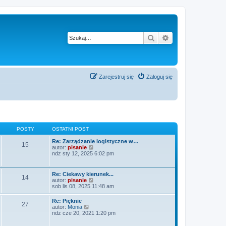
Szukaj
Wyszukiwanie z
Zarejestruj się
Zaloguj się
POSTY
OSTATNI POST
Re: Zarządzanie logistyczne w…
15
W
autor:
pisanie
y
ndz sty 12, 2025 6:02 pm
ś
w
i
Re: Ciekawy kierunek...
14
e
W
autor:
pisanie
t
y
sob lis 08, 2025 11:48 am
l
ś
n
w
Re: Pięknie
a
27
i
W
autor:
Monia
j
e
y
ndz cze 20, 2021 1:20 pm
n
t
ś
o
l
w
w