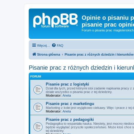
Opinie o pisaniu p
pisanie prac opini
Forum o pisaniu prac magisterskich 
Więcej…
FAQ
Strona główna
Pisanie prac z różnych dziedzin i kierunków
Pisanie prac z różnych dziedzin i kieru
FORUM
Pisanie prac z logistyki
Dział dla tych, przed którymi stoi zadanie napisania pracy z
dziale wszystko o pisaniu prac z tej dziedziny.
Moderator:
Aneta
Pisanie prac z marketingu
Marketing z kolei jest wyjątkowo ciekawy. Więc i prace z tej
Moderator:
Aneta
Pisanie prac z pedagogiki
Pedagogika to wspaniała nauka. Niestety, jest mocno niedoc
będzie wyglądać przyszłe społeczeństwo. Może ktoś chce się
tej dziedziny.