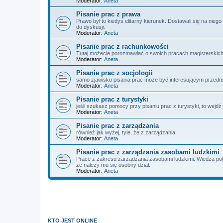
Moderator:
Aneta
Pisanie prac z prawa
Prawo był to kiedyś elitarny kierunek. Dostawali się na nie
do dyskusji.
Moderator:
Aneta
Pisanie prac z rachunkowości
Tutaj możecie porozmawiać o swoich pracach magisterskic
Moderator:
Aneta
Pisanie prac z socjologii
samo zjawisko pisania prac może być interesującym przed
Moderator:
Aneta
Pisanie prac z turystyki
jeśli szukasz pomocy przy pisaniu prac z turystyki, to wejdź 
Moderator:
Aneta
Pisanie prac z zarządzania
również jak wyżej, tyle, że z zarządzania
Moderator:
Aneta
Pisanie prac z zarządzania zasobami ludzkimi
Prace z zakresu zarządzania zasobami ludzkimi. Wiedza pot
że należy mu się osobny dział.
Moderator:
Aneta
KTO JEST ONLINE