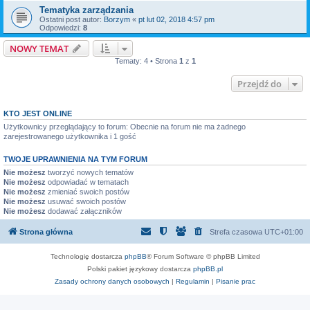
Tematyka zarządzania
Ostatni post autor:
Borzym
«
pt lut 02, 2018 4:57 pm
Odpowiedzi:
8
NOWY TEMAT
Tematy: 4 • Strona
1
z
1
Przejdź do
KTO JEST ONLINE
Użytkownicy przeglądający to forum: Obecnie na forum nie ma żadnego
zarejestrowanego użytkownika i 1 gość
TWOJE UPRAWNIENIA NA TYM FORUM
Nie możesz
tworzyć nowych tematów
Nie możesz
odpowiadać w tematach
Nie możesz
zmieniać swoich postów
Nie możesz
usuwać swoich postów
Nie możesz
dodawać załączników
Strona główna
Strefa czasowa
UTC+01:00
Technologię dostarcza
phpBB
® Forum Software © phpBB Limited
Polski pakiet językowy dostarcza
phpBB.pl
Zasady ochrony danych osobowych
|
Regulamin
|
Pisanie prac