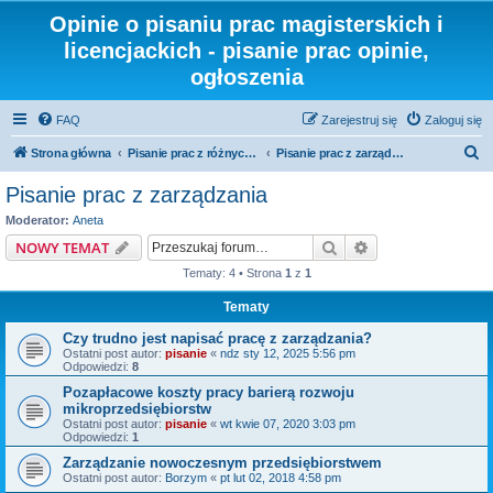
Opinie o pisaniu prac magisterskich i
licencjackich - pisanie prac opinie,
ogłoszenia
FAQ
Zarejestruj się
Zaloguj się
S
Strona główna
Pisanie prac z różnych dziedzin i kierunków
Pisanie prac z zarządzania
z
Pisanie prac z zarządzania
u
Moderator:
Aneta
k
Szukaj
Wyszukiwanie z
NOWY TEMAT
a
Tematy: 4 • Strona
1
z
1
j
Tematy
Czy trudno jest napisać pracę z zarządzania?
Ostatni post autor:
pisanie
«
ndz sty 12, 2025 5:56 pm
Odpowiedzi:
8
Pozapłacowe koszty pracy barierą rozwoju
mikroprzedsiębiorstw
Ostatni post autor:
pisanie
«
wt kwie 07, 2020 3:03 pm
Odpowiedzi:
1
Zarządzanie nowoczesnym przedsiębiorstwem
Ostatni post autor:
Borzym
«
pt lut 02, 2018 4:58 pm