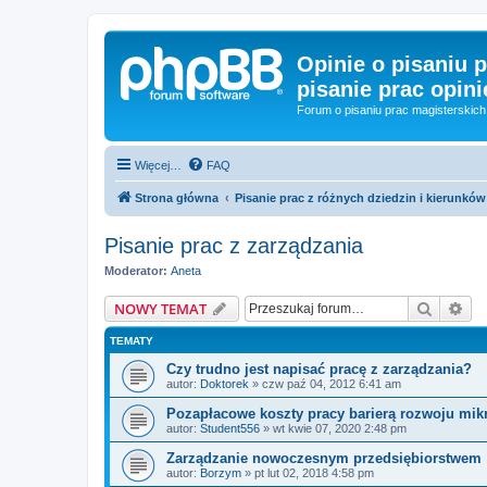
Opinie o pisaniu p
pisanie prac opini
Forum o pisaniu prac magisterskich 
Więcej…
FAQ
Strona główna
Pisanie prac z różnych dziedzin i kierunków
Pisanie prac z zarządzania
Moderator:
Aneta
Szukaj
Wy
NOWY TEMAT
TEMATY
Czy trudno jest napisać pracę z zarządzania?
autor:
Doktorek
»
czw paź 04, 2012 6:41 am
Pozapłacowe koszty pracy barierą rozwoju mik
autor:
Student556
»
wt kwie 07, 2020 2:48 pm
Zarządzanie nowoczesnym przedsiębiorstwem
autor:
Borzym
»
pt lut 02, 2018 4:58 pm