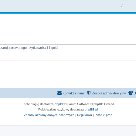
8
 zarejestrowanego użytkownika i 1 gość
Kontakt z nami
Zespół administracyjny
U
Technologię dostarcza
phpBB
® Forum Software © phpBB Limited
Polski pakiet językowy dostarcza
phpBB.pl
Zasady ochrony danych osobowych
|
Regulamin
|
Pisanie prac