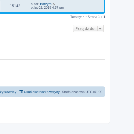
autor:
Borzym
15142
pt lut 02, 2018 4:57 pm
Tematy: 4 • Strona
1
z
1
Przejdź do
żytkownicy
Usuń ciasteczka witryny
Strefa czasowa
UTC+01:00