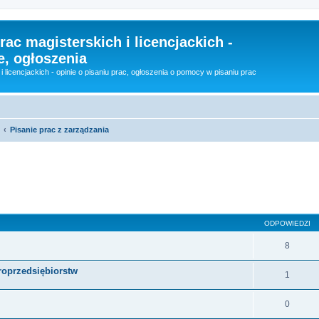
rac magisterskich i licencjackich -
e, ogłoszenia
i licencjackich - opinie o pisaniu prac, ogłoszenia o pomocy w pisaniu prac
Pisanie prac z zarządzania
szukiwanie zaawansowane
ODPOWIEDZI
8
roprzedsiębiorstw
1
0