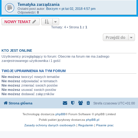
Tematyka zarządzania
Ostatni post autor:
Borzym
«
pt lut 02, 2018 4:57 pm
Odpowiedzi:
8
NOWY TEMAT
Tematy: 4 • Strona
1
z
1
Przejdź do
KTO JEST ONLINE
Użytkownicy przeglądający to forum: Obecnie na forum nie ma żadnego
zarejestrowanego użytkownika i 1 gość
TWOJE UPRAWNIENIA NA TYM FORUM
Nie możesz
tworzyć nowych tematów
Nie możesz
odpowiadać w tematach
Nie możesz
zmieniać swoich postów
Nie możesz
usuwać swoich postów
Nie możesz
dodawać załączników
Strona główna
Strefa czasowa
UTC+01:00
Technologię dostarcza
phpBB
® Forum Software © phpBB Limited
Polski pakiet językowy dostarcza
phpBB.pl
Zasady ochrony danych osobowych
|
Regulamin
|
Pisanie prac