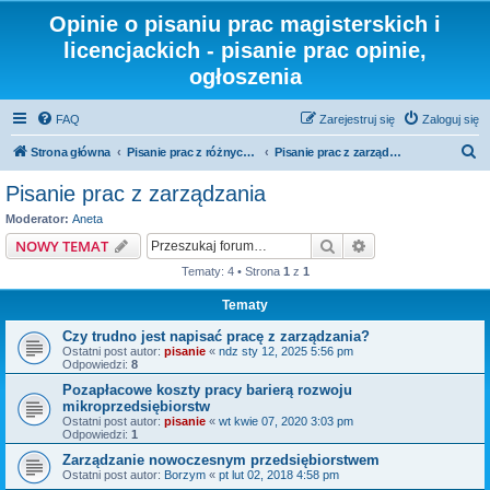
Opinie o pisaniu prac magisterskich i
licencjackich - pisanie prac opinie,
ogłoszenia
FAQ
Zarejestruj się
Zaloguj się
S
Strona główna
Pisanie prac z różnych dziedzin i kierunków
Pisanie prac z zarządzania
z
Pisanie prac z zarządzania
u
Moderator:
Aneta
k
Szukaj
Wyszukiwanie z
NOWY TEMAT
a
Tematy: 4 • Strona
1
z
1
j
Tematy
Czy trudno jest napisać pracę z zarządzania?
Ostatni post autor:
pisanie
«
ndz sty 12, 2025 5:56 pm
Odpowiedzi:
8
Pozapłacowe koszty pracy barierą rozwoju
mikroprzedsiębiorstw
Ostatni post autor:
pisanie
«
wt kwie 07, 2020 3:03 pm
Odpowiedzi:
1
Zarządzanie nowoczesnym przedsiębiorstwem
Ostatni post autor:
Borzym
«
pt lut 02, 2018 4:58 pm