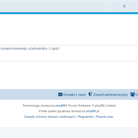
8
 zarejestrowanego użytkownika i 1 gość
Kontakt z nami
Zespół administracyjny
U
Technologię dostarcza
phpBB
® Forum Software © phpBB Limited
Polski pakiet językowy dostarcza
phpBB.pl
Zasady ochrony danych osobowych
|
Regulamin
|
Pisanie prac