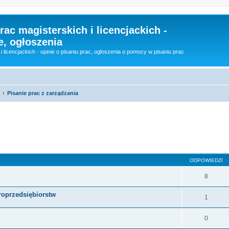
rac magisterskich i licencjackich -
e, ogłoszenia
i licencjackich - opinie o pisaniu prac, ogłoszenia o pomocy w pisaniu prac
Pisanie prac z zarządzania
szukiwanie zaawansowane
ODPOWIEDZI
8
roprzedsiębiorstw
1
0