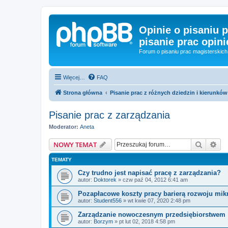
Opinie o pisaniu p
pisanie prac opini
Forum o pisaniu prac magisterskich 
Więcej…
FAQ
Strona główna
Pisanie prac z różnych dziedzin i kierunków
Pisanie prac z zarządzania
Moderator:
Aneta
Szukaj
Wy
NOWY TEMAT
TEMATY
Czy trudno jest napisać pracę z zarządzania?
autor:
Doktorek
»
czw paź 04, 2012 6:41 am
Pozapłacowe koszty pracy barierą rozwoju mik
autor:
Student556
»
wt kwie 07, 2020 2:48 pm
Zarządzanie nowoczesnym przedsiębiorstwem
autor:
Borzym
»
pt lut 02, 2018 4:58 pm