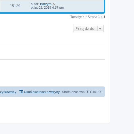
autor:
Borzym
15129
pt lut 02, 2018 4:57 pm
Tematy: 4 • Strona
1
z
1
Przejdź do
żytkownicy
Usuń ciasteczka witryny
Strefa czasowa
UTC+01:00