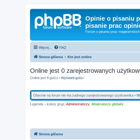
Opinie o pisaniu p
pisanie prac opini
Forum o pisaniu prac magisterskich 
Więcej…
FAQ
Strona główna
Kto jest online
Online jest 0 zarejestrowanych użytkow
Online jest 8 gości •
Wyświetl gości
Obecnie na forum nie ma żadnego zarejestrowanego użytkownika •
Wy
Legenda – kolory grup:
Administratorzy
,
Moderatorzy globalni
Strona główna