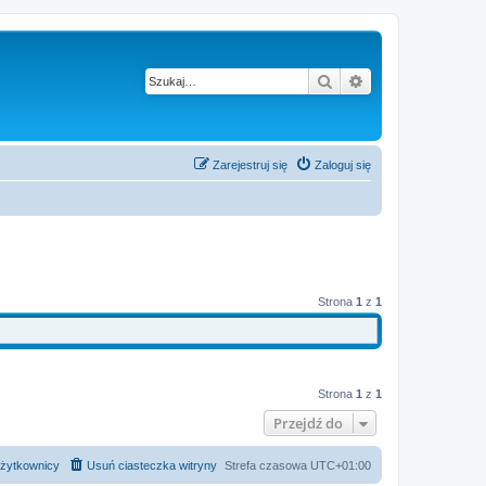
Szukaj
Wyszukiwanie z
Zarejestruj się
Zaloguj się
Strona
1
z
1
Strona
1
z
1
Przejdź do
żytkownicy
Usuń ciasteczka witryny
Strefa czasowa
UTC+01:00