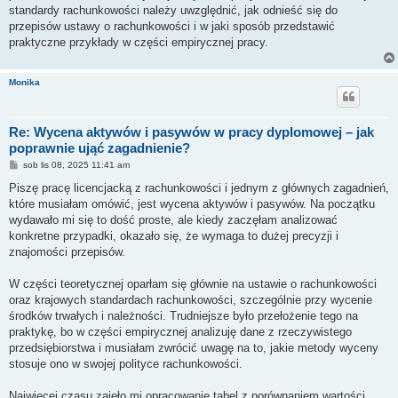
standardy rachunkowości należy uwzględnić, jak odnieść się do
przepisów ustawy o rachunkowości i w jaki sposób przedstawić
praktyczne przykłady w części empirycznej pracy.
Monika
Re: Wycena aktywów i pasywów w pracy dyplomowej – jak
poprawnie ująć zagadnienie?
P
sob lis 08, 2025 11:41 am
o
s
Piszę pracę licencjacką z rachunkowości i jednym z głównych zagadnień,
t
które musiałam omówić, jest wycena aktywów i pasywów. Na początku
wydawało mi się to dość proste, ale kiedy zaczęłam analizować
konkretne przypadki, okazało się, że wymaga to dużej precyzji i
znajomości przepisów.
W części teoretycznej oparłam się głównie na ustawie o rachunkowości
oraz krajowych standardach rachunkowości, szczególnie przy wycenie
środków trwałych i należności. Trudniejsze było przełożenie tego na
praktykę, bo w części empirycznej analizuję dane z rzeczywistego
przedsiębiorstwa i musiałam zwrócić uwagę na to, jakie metody wyceny
stosuje ono w swojej polityce rachunkowości.
Najwięcej czasu zajęło mi opracowanie tabel z porównaniem wartości