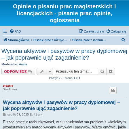
Opinie o pisaniu prac magisterskich i
licencjackich - pisanie prac opinie,
ogłoszenia
FAQ
Zarejestruj się
Zaloguj się
S
Strona główna
Pisanie prac z różnych dziedzin i kierunków
Pisanie prac z rachunkowości
z
Wycena aktywów i pasywów w pracy dyplomowej
u
– jak poprawnie ująć zagadnienie?
k
Moderator:
Aneta
a
Szukaj
Wyszuki
ODPOWIEDZ
j
Posty: 2 • Strona
1
z
1
pisanie
Site Admin
Wycena aktywów i pasywów w pracy dyplomowej –
jak poprawnie ująć zagadnienie?
P
sob lis 08, 2025 11:41 am
o
s
Pisząc pracę z rachunkowości, wielu studentów ma problem z właściwym
t
przedstawieniem metod wyceny aktywów i pasywów. Warto omówić, jakie