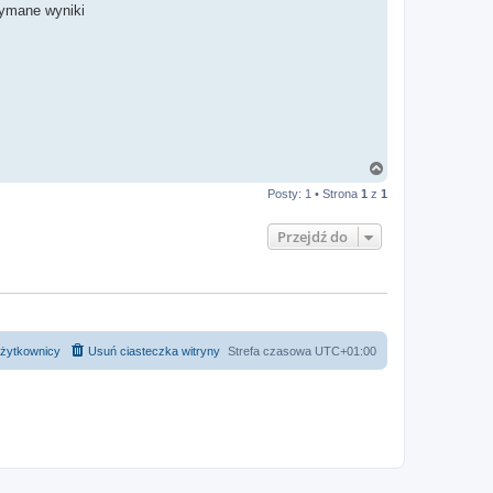
zymane wyniki
N
a
Posty: 1 • Strona
1
z
1
g
ó
r
Przejdź do
ę
żytkownicy
Usuń ciasteczka witryny
Strefa czasowa
UTC+01:00