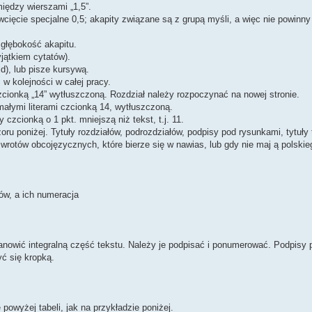
iędzy wierszami „1,5”.
 wcięcie specjalne 0,5; akapity związane są z grupą myśli, a więc nie powinn
 głębokość akapitu.
jątkiem cytatów).
ld), lub pisze kursywą.
w kolejności w całej pracy.
zcionką „14” wytłuszczoną. Rozdział należy rozpoczynać na nowej stronie.
 małymi literami czcionką 14, wytłuszczoną.
czcionką o 1 pkt. mniejszą niż tekst, t.j. 11.
ru poniżej. Tytuły rozdziałów, podrozdziałów, podpisy pod rysunkami, tytuły 
zwrotów obcojęzycznych, które bierze się w nawias, lub gdy nie maj ą polski
w, a ich numeracja
nowić integralną część tekstu. Należy je podpisać i ponumerować. Podpisy
ć się kropką.
powyżej tabeli, jak na przykładzie poniżej.