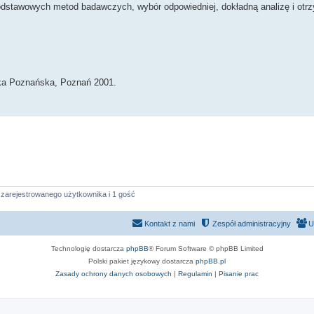
odstawowych metod badawczych, wybór odpowiedniej, dokładną analizę i otr
nika Poznańska, Poznań 2001.
 zarejestrowanego użytkownika i 1 gość
Kontakt z nami
Zespół administracyjny
U
Technologię dostarcza
phpBB
® Forum Software © phpBB Limited
Polski pakiet językowy dostarcza
phpBB.pl
Zasady ochrony danych osobowych
|
Regulamin
|
Pisanie prac