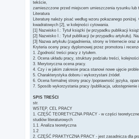
tekście,
zamieszczone przed miejscem umieszczenia rysunku lub t
Literatura
Literaturę należy pisać według wzoru pokazanego poniżej.
kwadratowych [2], w kolejności cytowania.
[1] Nazwisko I.: Tytuł książki (w przypadku publikacji ks
[2] Nazwisko I.: Tytuł publikacji (w przypadku artykułu). 
[3] Nazwa artykułu (zagadnienia, strony w Internecie oraz 
Kryteria oceny pracy dyplomowej przez promotora i recenz
1. Zgodność treści pracy z tytułem.
2. Ocena układu pracy, struktury podziału treści, kolejnośc
3. Merytoryczna ocena pracy.
4. Czy i w jakim zakresie praca stanowi nowe ujęcie probl
5. Charakterystyka doboru i wykorzystani źródeł.
6. Ocena formalnej strony pracy /poprawność języka, opano
7. Sposób wykorzystania pracy /publikacja, udostępnienie 
SPIS TREŚCI
str.
WSTĘP, CEL PRACY
1. CZĘŚĆ TEORETYCZNA PRACY - w części teoretycznej nal
studiów literaturowych
1.1. Analiza teoretyczna
1.2
2. CZĘŚĆ PRAKTYCZNA PRACY - jest zasadnicza dla pr