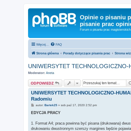
Opinie o pisaniu p
pisanie prac opini
Forum o pisaniu prac magisterskich 
Więcej…
FAQ
Strona główna
Porady dotyczące pisania prac
Strona wiz
UNIWERSYTET TECHNOLOGICZNO-HUMA
Moderator:
Aneta
ODPOWIEDZ
UNIWERSYTET TECHNOLOGICZNO-HUMANIS
Radomiu
P
autor:
Bartek25
»
sob paź 17, 2020 2:52 pm
o
s
EDYCJA PRACY
t
1. Format A4; praca powinna być pisana (drukowana) dwustr
drukowaniu dwustronnym szerszy margines będzie pojawiał 