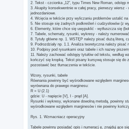
2. Tekst - czcionka „12”, typu Times New Roman, odstęp m
3. Akapity konsekwentnie w całej pracy, pierwszy wiersz -
jednozdaniowe.
4. Wcięcia w tekście przy wyliczaniu problemów ustalić na
5. Nie stosuje się żadnych podkreśleń i cudzysłowów (z wy
6. Elementy, które chce się uwypuklić - wytłuszcza się (bo
7. Tabele, schematy, rysunki, wykresy - należy numerować 
8. Tytuły główne np. 1. WSTĘP należy pisać dużą literą, c
9. Podrozdziały np. 1.1. Analiza teoretyczna należy pisać
10. Podpisy pod rysunkami oraz tabele i ich nazwy piszemy 
11. Należy zachować odstępy tytułów od tekstu, według wzo
kończyć się kropką. Tekst pisany kursywą stosuje się do 
pozostawić bez tłumaczenia w tekście.
Wzory, rysunki, tabele
Równania powinny być wyśrodkowane względem marginesó
wyrównana do prawego marginesu:
R = U (2.1)
gdzie: U - napięcie [V], I - prąd [A].
Rysunki i wykresy, wykonane dowolną metodą, powinny sta
wyśrodkowane względem marginesów i nie powinny kończy
Rys. 1. Wzmacniacz operacyjny
Tabele powinny posiadać opis i numeracj ę, znajduj ące się 