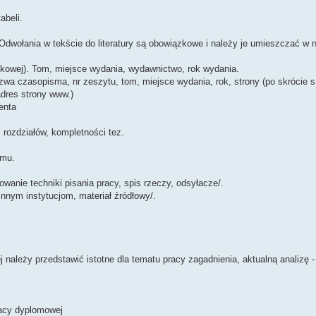
abeli.
 Odwołania w tekście do literatury są obowiązkowe i należy je umieszczać w
iążkowej). Tom, miejsce wydania, wydawnictwo, rok wydania.
Nazwa czasopisma, nr zeszytu, tom, miejsce wydania, rok, strony (po skrócie s.
adres strony www.)
enta
i rozdziałów, kompletności tez.
emu.
wanie techniki pisania pracy, spis rzeczy, odsyłacze/.
innym instytucjom, materiał źródłowy/.
eży przedstawić istotne dla tematu pracy zagadnienia, aktualną analizę -
acy dyplomowej