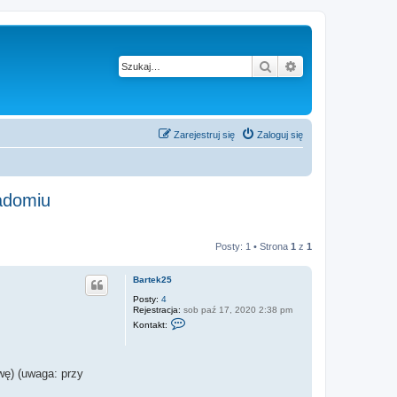
Szukaj
Wyszukiwanie z
Zarejestruj się
Zaloguj się
adomiu
Posty: 1 • Strona
1
z
1
Bartek25
Posty:
4
Rejestracja:
sob paź 17, 2020 2:38 pm
S
Kontakt:
k
o
n
t
wę) (uwaga: przy
a
k
t