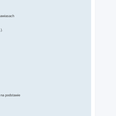
 nawiasach
).
 na podstawie