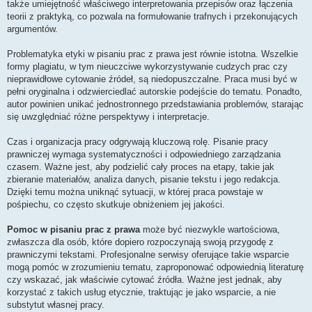
także umiejętność właściwego interpretowania przepisów oraz łączenia
teorii z praktyką, co pozwala na formułowanie trafnych i przekonujących
argumentów.
Problematyka etyki w pisaniu prac z prawa jest równie istotna. Wszelkie
formy plagiatu, w tym nieuczciwe wykorzystywanie cudzych prac czy
nieprawidłowe cytowanie źródeł, są niedopuszczalne. Praca musi być w
pełni oryginalna i odzwierciedlać autorskie podejście do tematu. Ponadto,
autor powinien unikać jednostronnego przedstawiania problemów, starając
się uwzględniać różne perspektywy i interpretacje.
Czas i organizacja pracy odgrywają kluczową rolę. Pisanie pracy
prawniczej wymaga systematyczności i odpowiedniego zarządzania
czasem. Ważne jest, aby podzielić cały proces na etapy, takie jak
zbieranie materiałów, analiza danych, pisanie tekstu i jego redakcja.
Dzięki temu można uniknąć sytuacji, w której praca powstaje w
pośpiechu, co często skutkuje obniżeniem jej jakości.
Pomoc w pisaniu prac z prawa
może być niezwykle wartościowa,
zwłaszcza dla osób, które dopiero rozpoczynają swoją przygodę z
prawniczymi tekstami. Profesjonalne serwisy oferujące takie wsparcie
mogą pomóc w zrozumieniu tematu, zaproponować odpowiednią literaturę
czy wskazać, jak właściwie cytować źródła. Ważne jest jednak, aby
korzystać z takich usług etycznie, traktując je jako wsparcie, a nie
substytut własnej pracy.