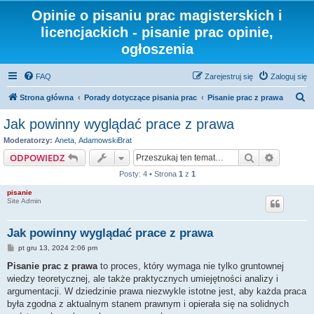
Opinie o pisaniu prac magisterskich i
licencjackich - pisanie prac opinie,
ogłoszenia
FAQ
Zarejestruj się
Zaloguj się
S
Strona główna
Porady dotyczące pisania prac
Pisanie prac z prawa
z
Jak powinny wyglądać prace z prawa
u
Moderatorzy:
Aneta
,
AdamowskiBrat
k
Szukaj
Wyszuki
ODPOWIEDZ
a
Posty: 4 • Strona
1
z
1
j
pisanie
Site Admin
Jak powinny wyglądać prace z prawa
P
pt gru 13, 2024 2:06 pm
o
s
Pisanie prac z prawa
to proces, który wymaga nie tylko gruntownej
t
wiedzy teoretycznej, ale także praktycznych umiejętności analizy i
argumentacji. W dziedzinie prawa niezwykle istotne jest, aby każda praca
była zgodna z aktualnym stanem prawnym i opierała się na solidnych