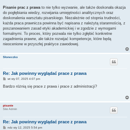
Pisanie prac z prawa
to nie tylko wyzwanie, ale także doskonała okazja
do pogłębiania wiedzy, rozwijania umiejętności analitycznych oraz
doskonalenia warsztatu pisarskiego. Niezależnie od stopnia trudności,
każda praca prawnicza powinna być napisana z należytą starannością, z
poszanowaniem zasad etyki akademickiej i w zgodzie z wymogami
formalnymi. To proces, który pozwala nie tylko zgłębić konkretne
zagadnienia prawne, ale także rozwijać kompetencje, które będą
nieocenione w przyszłej praktyce zawodowej.
Słoneczko
Re: Jak powinny wyglądać prace z prawa
P
wt sty 07, 2025 4:07 pm
o
s
Bardzo różnią się prace z prawa i prace z administracji?
t
pisanie
Site Admin
Re: Jak powinny wyglądać prace z prawa
P
ndz sty 12, 2025 5:54 pm