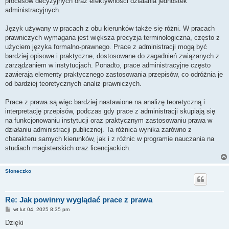
procesów decyzyjnych oraz efektywności działania jednostek
administracyjnych.
Język używany w pracach z obu kierunków także się różni. W pracach
prawniczych wymagana jest większa precyzja terminologiczna, często z
użyciem języka formalno-prawnego. Prace z administracji mogą być
bardziej opisowe i praktyczne, dostosowane do zagadnień związanych z
zarządzaniem w instytucjach. Ponadto, prace administracyjne często
zawierają elementy praktycznego zastosowania przepisów, co odróżnia je
od bardziej teoretycznych analiz prawniczych.
Prace z prawa są więc bardziej nastawione na analizę teoretyczną i
interpretację przepisów, podczas gdy prace z administracji skupiają się
na funkcjonowaniu instytucji oraz praktycznym zastosowaniu prawa w
działaniu administracji publicznej. Ta różnica wynika zarówno z
charakteru samych kierunków, jak i z różnic w programie nauczania na
studiach magisterskich oraz licencjackich.
Słoneczko
Re: Jak powinny wyglądać prace z prawa
P
wt lut 04, 2025 8:35 pm
o
s
Dzięki
t