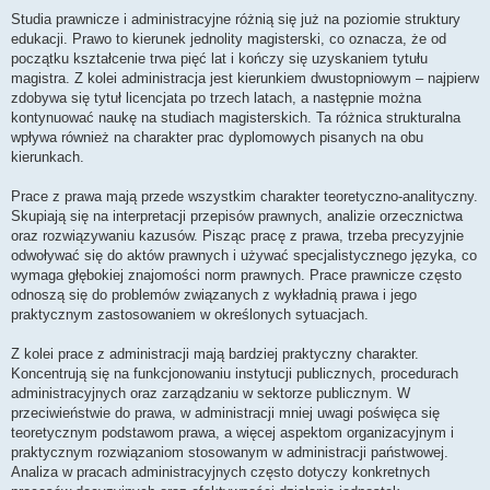
o
s
Studia prawnicze i administracyjne różnią się już na poziomie struktury
t
edukacji. Prawo to kierunek jednolity magisterski, co oznacza, że od
początku kształcenie trwa pięć lat i kończy się uzyskaniem tytułu
magistra. Z kolei administracja jest kierunkiem dwustopniowym – najpierw
zdobywa się tytuł licencjata po trzech latach, a następnie można
kontynuować naukę na studiach magisterskich. Ta różnica strukturalna
wpływa również na charakter prac dyplomowych pisanych na obu
kierunkach.
Prace z prawa mają przede wszystkim charakter teoretyczno-analityczny.
Skupiają się na interpretacji przepisów prawnych, analizie orzecznictwa
oraz rozwiązywaniu kazusów. Pisząc pracę z prawa, trzeba precyzyjnie
odwoływać się do aktów prawnych i używać specjalistycznego języka, co
wymaga głębokiej znajomości norm prawnych. Prace prawnicze często
odnoszą się do problemów związanych z wykładnią prawa i jego
praktycznym zastosowaniem w określonych sytuacjach.
Z kolei prace z administracji mają bardziej praktyczny charakter.
Koncentrują się na funkcjonowaniu instytucji publicznych, procedurach
administracyjnych oraz zarządzaniu w sektorze publicznym. W
przeciwieństwie do prawa, w administracji mniej uwagi poświęca się
teoretycznym podstawom prawa, a więcej aspektom organizacyjnym i
praktycznym rozwiązaniom stosowanym w administracji państwowej.
Analiza w pracach administracyjnych często dotyczy konkretnych