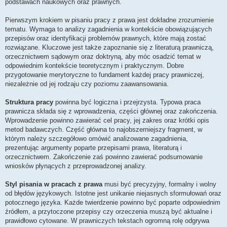
podstawach naukowych oraz prawnych.
Pierwszym krokiem w pisaniu pracy z prawa jest dokładne zrozumienie
tematu. Wymaga to analizy zagadnienia w kontekście obowiązujących
przepisów oraz identyfikacji problemów prawnych, które mają zostać
rozwiązane. Kluczowe jest także zapoznanie się z literaturą prawniczą,
orzecznictwem sądowym oraz doktryną, aby móc osadzić temat w
odpowiednim kontekście teoretycznym i praktycznym. Dobre
przygotowanie merytoryczne to fundament każdej pracy prawniczej,
niezależnie od jej rodzaju czy poziomu zaawansowania.
Struktura pracy
powinna być logiczna i przejrzysta. Typowa praca
prawnicza składa się z wprowadzenia, części głównej oraz zakończenia.
Wprowadzenie powinno zawierać cel pracy, jej zakres oraz krótki opis
metod badawczych. Część główna to najobszerniejszy fragment, w
którym należy szczegółowo omówić analizowane zagadnienia,
prezentując argumenty poparte przepisami prawa, literaturą i
orzecznictwem. Zakończenie zaś powinno zawierać podsumowanie
wniosków płynących z przeprowadzonej analizy.
Styl pisania w pracach z prawa
musi być precyzyjny, formalny i wolny
od błędów językowych. Istotne jest unikanie niejasnych sformułowań oraz
potocznego języka. Każde twierdzenie powinno być poparte odpowiednim
źródłem, a przytoczone przepisy czy orzeczenia muszą być aktualne i
prawidłowo cytowane. W prawniczych tekstach ogromną rolę odgrywa