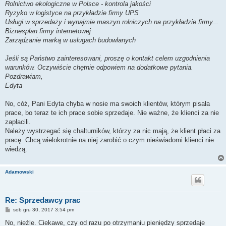
Rolnictwo ekologiczne w Polsce - kontrola jakości
Ryzyko w logistyce na przykładzie firmy UPS
Usługi w sprzedaży i wynajmie maszyn rolniczych na przykładzie firmy...
Biznesplan firmy internetowej
Zarządzanie marką w usługach budowlanych
Jeśli są Państwo zainteresowani, proszę o kontakt celem uzgodnienia
warunków. Oczywiście chętnie odpowiem na dodatkowe pytania.
Pozdrawiam,
Edyta
No, cóż, Pani Edyta chyba w nosie ma swoich klientów, którym pisała
prace, bo teraz te ich prace sobie sprzedaje. Nie ważne, że klienci za nie
zapłacili.
Należy wystrzegać się chałturników, którzy za nic mają, że klient płaci za
pracę. Chcą wielokrotnie na niej zarobić o czym nieświadomi klienci nie
wiedzą.
Adamowski
Re: Sprzedawcy prac
P
sob gru 30, 2017 3:54 pm
o
s
No, nieźle. Ciekawe, czy od razu po otrzymaniu pieniędzy sprzedaje