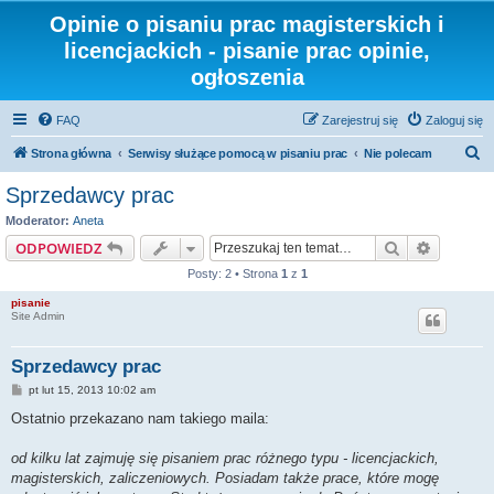
Opinie o pisaniu prac magisterskich i
licencjackich - pisanie prac opinie,
ogłoszenia
FAQ
Zarejestruj się
Zaloguj się
S
Strona główna
Serwisy służące pomocą w pisaniu prac
Nie polecam
z
Sprzedawcy prac
u
Moderator:
Aneta
k
Szukaj
Wyszuki
ODPOWIEDZ
a
Posty: 2 • Strona
1
z
1
j
pisanie
Site Admin
Sprzedawcy prac
P
pt lut 15, 2013 10:02 am
o
s
Ostatnio przekazano nam takiego maila:
t
od kilku lat zajmuję się pisaniem prac różnego typu - licencjackich,
magisterskich, zaliczeniowych. Posiadam także prace, które mogę