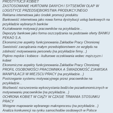
PROSTYTUCJI KOBIET
ZASTOSOWANIE HURTOWNI DANYCH I SYTSEMÓW OLAP W
LOGISTYCE PRZEDSIĘBIORSTWA PRODUKCYJNEGO
Reklama internetowa jako środek promocji produktu
Bankowość internetowa jako nowa forma dystrybucji usług bankowych na
przykładzie wybranych banków
Kształowanie motywacji pracowników na przykładzie...
Depozyty bankowe jako forma oszczędzania na podstawie oferty BANKU
PEKAO S.A.
Ekonomiczne aspekty funkcjonowania Zakładów Pracy Chronionej
Swoistość zarządzania małym przedsiębiorstwem ze względu na
zdolność motywowania personelu (na przykładzie firmy...)
Piękno męskie i kobiece - kulturowe oczekiwania wobec mężczyzn i
kobiet
Ekonomiczne aspekty funkcjonowania Zakładów Pracy Chronionej
PROFIL OSOBOWOŚCI PRACOWNIKA A ŚWIADOMOŚĆ ZJAWISKA
MANIPULACJI W MIEJSCU PRACY (na przykładzie...)
Postrzeganie systemu motywacyjnego przez pracowników na
przykładzie...
Możliwość rozszerzenia wykorzystania bodźców pozaekonomicznych w
motywowaniu pracowników (na przykładzie...)
OCHRONA KOBIET W CIĄŻY W CZASIE TRWANIA STOSUNKU
PRACY
Wstępne mapowanie wybranego makroprocesu (na przykładzie...)
Analiza konkurencji na rynku samochodów osobowych w Polsce